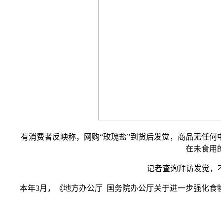
有消费者反映称，网购“玫瑰盐”到货后发觉，商品无任何中
在未食用
记者查询拜访发觉，不少
本年3月，《地方办公厅 国务院办公厅关于进一步强化食物