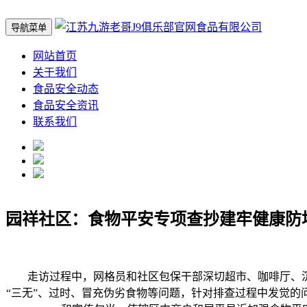
导航菜单
网站首页
关于我们
食品安全动态
食品安全资讯
联系我们
园祥社区：食物平安专项查抄建牢健康防
走访过程中，网格员和社区包保干部深切超市、咖啡厅、沉
“三无”、过时、冒充伪劣食物等问题，针对排查过程中发觉