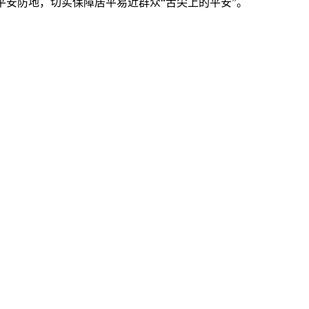
安防地，切实保障居平易近群众“舌尖上的平安”。