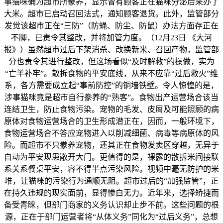
事猫咪确为超市所豢养，显示曾有顾客正在猫咪分泌后采办了
大米。超市已启动召回法式，通知顾客退货。此外，监管部分
发觉该超市正在“三防”（防蝇、防尘、防鼠）办法方面存正在
不脚，已责令其整改，并将加管力度。（12月23日 《大河
报》）虽然超市过后下架消杀、改换新米、召回产物，监管部
分也责令其进行整改，但这场看似“及时解救”的操做，实为
“亡羊补牢”。散拆食物的平安底线，从来不应靠“过后救火”维
系，各方需要成立起“事前防控”的铜墙铁壁。令人惊惶的是，
涉事猫咪竟是超市自行豢养的“熟客”。食物出产运营场合该当
连结卫生，防止食物污染。宠物的毛发、皮屑及可能照顾的病
原体对食物运营场合的卫生形成潜正在，因而，一般环境下，
食物运营场合不答应宠物进入以削减细菌、病毒等病原体的风
险。而超市不只豢养宠物，还其正在食物发卖区穿越，无异于
自动为平安现患敞开大门。更值得的是，裸露的散拆米间接联
系关系餐桌平安，容不得半点污染风险。视频中毫无防护的米
堆，让猫咪的污染行为通顺无阻。超市过后的“加强监管”，正
在持久违规的现实面前，显得惨白无力。近年来，选择矫捷而
备受青睐，但部门商家的义务认识却止步不前。这些问题的根
源，正在于部门运营者将“从体义务”同化为“过后义务”，总想