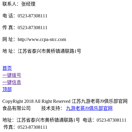
联系人：张经理
电 话：0523-87308111
传 真：0523-87308111
网 址：http://www.ccpa-stcc.com
地 址：江苏省泰兴市黄桥镇通联路1号
首页
一键拨号
一键信息
顶部
CopyRight 2018 All Right Reserved 江苏九游老哥J9俱乐部官网
食品有限公司 技术支持：
九游老哥J9俱乐部官网
地址：江苏省泰兴市黄桥镇通联路1号 电话：0523-87308111
传真：0523-87308111