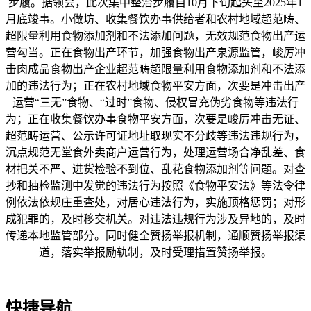
步履。据领会，此次集中整治步履自10月下旬起头至2025年1
月底竣事。小做坊、收集餐饮办事供给者和农村地域超范畴、
超限量利用食物添加剂和不法添加问题，无效规范食物出产运
营勾当。正在食物出产环节，加强食物出产泉源监管，峻厉冲
击肉成品食物出产企业超范畴超限量利用食物添加剂和不法添
加的违法行为；正在农村地域食物平安方面，次要是冲击出产
运营“三无”食物、“过时”食物、侵权冒充伪劣食物等违法行
为；正在收集餐饮办事食物平安方面，次要是峻厉冲击无证、
超范畴运营、公示许可证地址取现实不分歧等违法违规行为，
沉点规范无堂食外卖商户运营行为，处理运营场合净乱差、食
材把关不严、进货检验不到位、乱花食物添加剂等问题。对查
抄和抽检监测中发觉的违法行为按照《食物平安法》等法令律
例依法依规庄重查处，对居心违法行为，实施顶格惩罚；对形
成犯罪的，及时移交机关。对违法违规行为涉及异地的，及时
传递本地监管部分。同时健全赞扬举报机制，通顺赞扬举报渠
道，落实举报励轨制，及时受理措置赞扬举报。
快捷导航