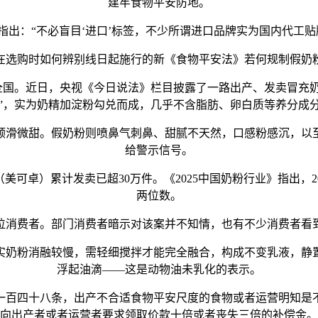
建牢食物平安防地。
：“不必盲目‘进口’标签，不少所谓进口品牌实为国内代工贴
选购时如何辨别线日起施行的新《食物平安法》若何规制假奶粉
国。近日，央视《今日说法》栏目披露了一路出产、发卖冒充奶粉
”，实为奶精加淀粉勾兑而成，几乎不含脂肪、卵白质等养分成
滑微甜。假奶粉则喷鼻气刺鼻、甜腻不天然，口感粉感沉，以至
给警示信号。
卓）累计发卖已超30万件。《2025中国奶粉行业》指出，20
两位数。
消费者。部门消费者暗示对该案并不知情，也有不少消费者看到
奶粉消融较慢，需轻细搅拌才能完全融合，构成不变乳液，静
浮起油滴——这是动物油未乳化的表示。
百四十八条，出产不合适食物平安尺度的食物或者运营明知是不
向出产者或者运营者要求领取价款十倍或者丧失三倍的补偿金。