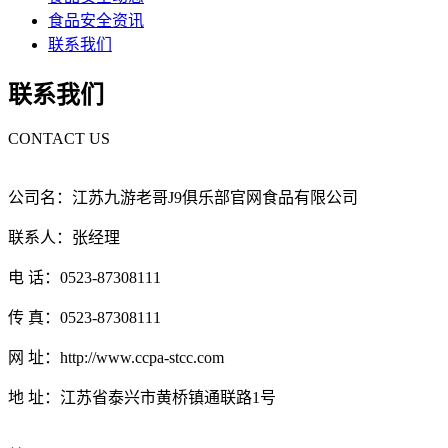
食品安全资讯
联系我们
联系我们
CONTACT US
公司名：江苏九游老哥J9俱乐部官网食品有限公司
联系人：张经理
电 话：0523-87308111
传 真：0523-87308111
网 址：http://www.ccpa-stcc.com
地 址：江苏省泰兴市黄桥镇通联路1号