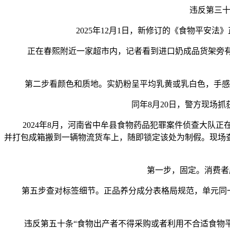
违反第三十五
2025年12月1日，新修订的《食物平安法
正在春熙附近一家超市内，记者看到进口奶成品货架旁有不
第二步看颜色和质地。实奶粉呈平均乳黄或乳白色，手感细
同年8月20日，警方现场抓获该
2024年8月，河南省中牟县食物药品犯罪案件侦查大队正
并打包成箱搬到一辆物流货车上，随即锁定该处为制假。现场
第一步，固定。消费者应
第五步查对标签细节。正品养分成分表格局规范，单元同一，
违反第五十条“食物出产者不得采购或者利用不合适食物平安