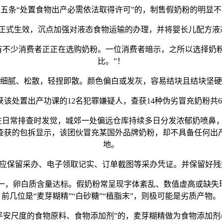
条“处置食物出产必需依法取得许可”的，制售假奶粉的明显不
》正式生效，沉点加强对液态食物运输的办理，并将婴长儿配方
少消费者正正在选购奶粉。一位消费者暗示，之所以选择奶粉
比。”！
腻、松散，轻捏即散。颜色偏白或发灰，容易结块且结块坚硬
处置出产功课的12名犯罪嫌疑人，查获14种伪劣冒充奶粉共60
在日常排查时发觉，城郊一处偏远仓库持续多日分发浓郁奶喷鼻
查获的包拆显示，该团伙冒充某国外品牌奶粉，却不具备任何出
地。
保留采办、电子领取记实、订单截图等采办凭证。并保留好残剩
卵白质含量达标。假奶粉常呈现字体紊乱、数值虚高或缺失环节
前几位是“麦芽糊精”“白砂糖”“植脂末”，则极可能是劣质产物。
尺度的食物原料、食物添加剂”的，麦芽糊精做为食物添加剂