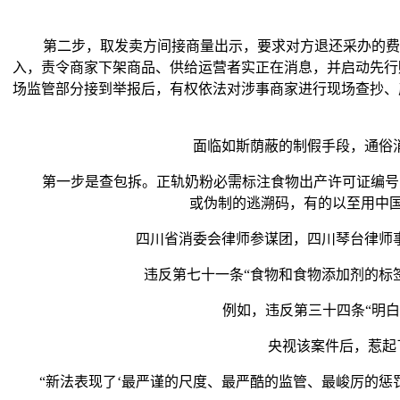
第二步，取发卖方间接商量出示，要求对方退还采办的费用
入，责令商家下架商品、供给运营者实正在消息，并启动先行赔
场监管部分接到举报后，有权依法对涉事商家进行现场查抄、
面临如斯荫蔽的制假手段，通俗消
第一步是查包拆。正轨奶粉必需标注食物出产许可证编号（S
或伪制的逃溯码，有的以至用中国
四川省消委会律师参谋团，四川琴台律师事
违反第七十一条“食物和食物添加剂的标签
例如，违反第三十四条“明白用
央视该案件后，惹起了消
“新法表现了‘最严谨的尺度、最严酷的监管、最峻厉的惩罚