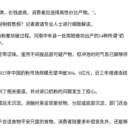
牌，价钱虚高，消费者应选择高性价比产物。”。
制假售假？记者邀请专业人士进行细致解读。
案侦破过程。河南中牟县一处简陋做坊出产的14种所谓“奶
分。
带涩味。虽然不间接品尝可疑产物，但冲泡时的气息已脚够供
25年中国奶粉市场规模无望冲破304。6亿元，近三年增速连结
了相关报道，并对进口奶粉的问题发生了担心。
置后无沉淀。消融时易呈现絮状物、分层或底部沉淀，部门还会
合适食物平安尺度的食物，消费者除要求补偿丧失外，还能够