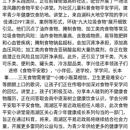
三下乡实践团队，正在前锋街道高岭社区，配合开展了一场活
泼风趣的食物平安小讲堂。为社区儿童科普食物平安学问，建
牢青少年健康饮食防地。讲堂上，来自湖科大地空学院的李兴
佳通过PPT演示、案例等形式，环绕“九大垃圾食物”展开细致
引见。他们沉点了油炸食物、腌制食物、加工类肉食物等常见
垃圾食物的风险：油炸食物热量高、含致癌物质，易导致肥胖
和心血管疾病；腌制食物钠盐超标，会加沉肾净承担，添加高
血压风险；加工类肉食物含亚硝酸盐和大量防腐剂，存正在致
癌潜正在风险且加沉肝净承担。此外，还引见了饼干类、汽水
可乐类、便利类、罐头类、冷冻甜品类、李兴佳还率领孩子们
进修《食物平安歌》，“小伴侣，进学校，学学问，长本
事……三无食物需寄望”“小摊小贩莫相信，卫生更是难安心”
等朗朗上口的歌词，让孩子们正在传唱中加深对食物平安学问
的回忆。讲堂上，孩子们积极互动，分享本人碰到的不健康食
物履历，正在问答取会商中逐渐树立健康饮食认识，学会分辨
平安取不平安食物。雨湖区平易近政局担任人暗示，此次食物
平安小讲堂是雨湖区关心青少年健康成长系列勾当的一部门，
旨正在通过科育，将来，雨湖区平易近政局将继续结合社会力
量，开展更多雷同的公益勾当，为青少年供给更多的健康学问