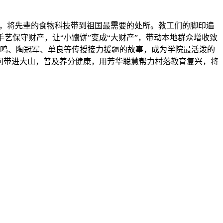
，将先辈的食物科技带到祖国最需要的处所。教工们的脚印遍
艺保守财产，让“小馕饼”变成“大财产”，带动本地群众增收致
鸣、陶冠军、单良等传授接力援疆的故事，成为学院最活泼的
问带进大山，普及养分健康，用芳华聪慧帮力村落教育复兴，将