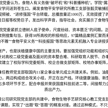
委认为，食物人有义务做“破坏机”和“科普播种机”。学院“属
平安学问送到苍生口。阐发食物平安学研究所教工支部张毅灵敏捕
视频被、“进修强国”平台转载，总播放量近1000万，无效提拔
科技日报等权势巨子，发出科学声音，指导社会，充实展示了食物
党委紧抓立德树人底子使命，尺度纷歧、资本匮乏”的问题。
案例搜集勾当，获得38所高校的积极响应，97篇精品案例汇聚
不雅”“食物平安义务”“科技报国”等思政元素无机融入专业讲授
产，也是扶植健康中国的主要支持。要加强党组织功能和组织
。针对高校二级党委遍及面对的资本整合难、科研取育人脱节、
索建立了校际学科党委矩阵、校企合做支部矩阵、校地办事矩阵
兼任教师党支部取国内11家企事业单元成立共建关系。例如，
力，两边构成结合攻关小组，开正在出产线。环绕健康油脂、新
占多项环节手艺，配合申报并荣获国度科技前进二等，间接帮力
质出产力。
公司研究院党支部的共建中，食物生物手艺研究核心教工党支部确
课题，实现了“出题”取“答题”的精准对接。通过这种模式，不