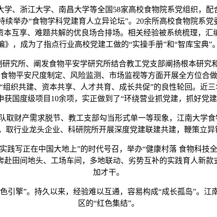
、浙江大学、南昌大学等全国58家高校食物院系党组织，配合
续举办“食物学科党建育人立异论坛”。20余所高校食物院系党委
本互享、难题共解的优良场合排场。相关经验被系统梳理，汇编
编》，成为了指点行业高校党建工做的“实操手册”和“智库宝典”
研究所、阐发食物平安学研究所结合教工党支部阐扬根本研究和
食物平安尺度制定、风险监测、市场监视等方面开展全方位合做
现“组织共建、资本共享、人才共育、成长共促”的良性轮回。近
申获国度级项目10余项，实正做到了“环绕营业抓党建，抓好党建
取财产需求脱节、教工支部勾当形式单一等现象，江南大学食物
色，取行业龙头企业、科研院所开展深度党建联建共建，鞭策立异
践写正在中国大地上”的时代号召，举办“健康村落 食物科技全
奔赴田间地头、工场车间，多地联动、劣势互补的实践育人新款式
加才干。
色引擎”。持久以来，经验难以互通，容易构成“成长孤岛”。江
区的“红色集结”。