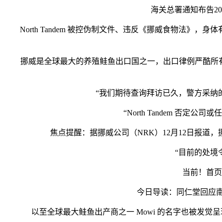
海关总署通知布告202
North Tandem 被控伪制文件、违反《挪威食物法》
挪威是全球最大的养殖鲑鱼出口国之一，出口律例严酷所有出
“我们期待查询拜访已久，警方采纳的
“North Tandem 否
焦点提醒：据挪威公司（NRK）12月12日报道，挪威
“目前的处境令
当前！首页食
今日导读：同仁堂回应南极磷
以至全球最大鲑鱼出产商之一 Mowi 的名字也被发觉呈