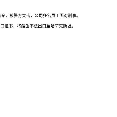
口的法令，被警方突击，公司多名员工面对刑事。
标签和出口证书，将鲑鱼不法出口至哈萨克斯坦。