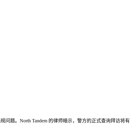
题。North Tandem 的律师暗示，警方的正式查询拜访将有