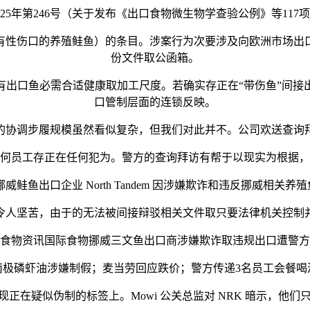
5年第246号（关于发布《出口食物微生物学查验公例》等117
，身体有性伤口的养殖鲑鱼）的条目。涉案行为次要涉及向欧洲市
份文件取公函箱。
口鱼必需合适健康取加工尺度。若确实存正在“带伤鱼”间接
口管制层面的连锁反映。
协调步履规模虽然看似复杂，但我们对此并不。公司欢送查询拜
定公司或任何员工存正在任何犯为。警方的查询拜访有帮于以现实为根据
鲑鱼出口企业 North Tandem 因涉嫌欺诈和违反挪威相
人坚苦，由于的无法被间接辩驳相关文件取只要法律机关控制并
物资讯国际食物挪威三文鱼出口商涉嫌欺诈取违规出口遭警方
虾油涉嫌制假；麦当劳回应跌价；警方传递3名员工会餐喝酒中毒
现正在疑似伪制的标签上。Mowi 公关总监对 NRK 暗示，他