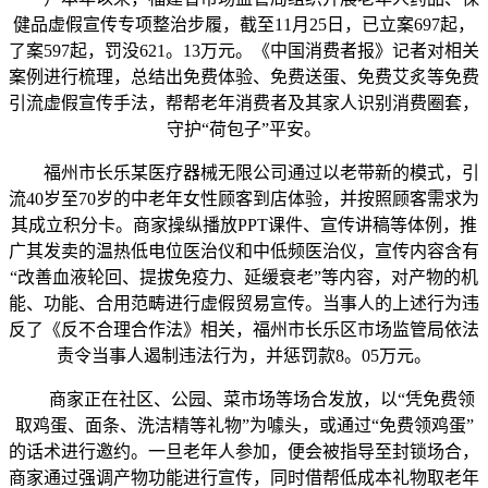
健品虚假宣传专项整治步履，截至11月25日，已立案697起，
了案597起，罚没621。13万元。《中国消费者报》记者对相关
案例进行梳理，总结出免费体验、免费送蛋、免费艾炙等免费
引流虚假宣传手法，帮帮老年消费者及其家人识别消费圈套，
守护“荷包子”平安。
福州市长乐某医疗器械无限公司通过以老带新的模式，引
流40岁至70岁的中老年女性顾客到店体验，并按照顾客需求为
其成立积分卡。商家操纵播放PPT课件、宣传讲稿等体例，推
广其发卖的温热低电位医治仪和中低频医治仪，宣传内容含有
“改善血液轮回、提拔免疫力、延缓衰老”等内容，对产物的机
能、功能、合用范畴进行虚假贸易宣传。当事人的上述行为违
反了《反不合理合作法》相关，福州市长乐区市场监管局依法
责令当事人遏制违法行为，并惩罚款8。05万元。
商家正在社区、公园、菜市场等场合发放，以“凭免费领
取鸡蛋、面条、洗洁精等礼物”为噱头，或通过“免费领鸡蛋”
的话术进行邀约。一旦老年人参加，便会被指导至封锁场合，
商家通过强调产物功能进行宣传，同时借帮低成本礼物取老年