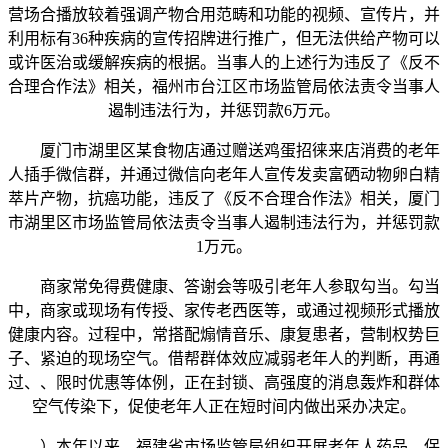
营场合播放较着强调产物合用范畴和功能的视频、宣传片，并
利用标有36种疾病的宣传招牌进行推广，但无法供给产物可以
或许医治或缓解疾病的根据。当事人的上述行为违反了《反不
合理合作法》相关，福州市台江区市场监管局依法责令当事人
遏制违法行为，并惩罚款6万元。
厦门市湖里区某食物店通过赠送鸡蛋招徕来店消费的老年
人插手微信群，并通过微信向老年人宣传发卖富硒动物卵白精
萃片产物，抗癌功能，违反了《反不合理合作法》相关，厦门
市湖里区市场监管局依法责令当事人遏制违法行为，并惩罚款
1万元。
商家常免得费健康、答谢会等吸引老年人参取勾当。勾当
中，商家或现场有传授、家传老西医等，或通过视频形式播放
健康内容。过程中，常搭配煽情音乐、康复患者，营制权势巨
子、紧迫的现场空气。借帮群体效应减弱老年人的判断，再通
过、、限时优惠等体例，正在封锁、高强度的消息轰炸和群体
空气传染下，促使老年人正在短时间内做出采办决定。
）本年以来，福建省市场监管局组织开展老年人药品、保