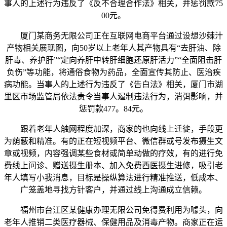
事人的上述行为违反了《反不合理合作法》相关，并惩罚款75
00元。
厦门某商务无限公司正在互联网电商平台通过设想沙棘汁
产物相关展现图，向50岁以上老年人其产物具有“去肝油、除
肝毒、养护肝”“定向养肝中转肝细胞还原肝活力”“全面阻击肝
负伤”等功能，将通俗食物为药品，全面宣传其防止、医治疾
病功能。当事人的上述行为违反了《告白法》相关，厦门市湖
里区市场监管局依法责令当事人遏制违法行为，消弭影响，并
惩罚款477。84元。
跟着老年人触网程度加深，商家的也向线上迁徙，手段更
为荫蔽和精准。有的正在短视频平台、微信群或号发布摄生文
章或视频，内容强调某些食材或简单动做的疗效，有的进行免
费线上问诊、赠送摄生册本、加入免费西医摄生进修，吸引老
年人填写小我消息，目标是操纵算法进行精准推送，低成本、
广笼盖地寻找方针客户，并通过线上沟通成立信赖。
福州市台江区某健康办理无限公司免得费利用为噱头，向
老年人推销二类医疗器械、保健用品及消毒产物。商家正在运