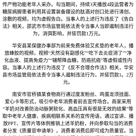
传产物功能老年人采办。勾当期间，持续3天播放4段运营者为
糖尿病脚患者利用其设置装备摆设的肽酒对创口处进行清创、
涂敷的视频，均为虚假告白。当事人的上述行为违反了《告白
法》相关，邵武市市场监管局依法责令当事人当即遏制违法行
为，消弭影响，并惩罚款1万元。
华安县某保健办事部为前来免费体验艾炙垫的老年人，播
放蜂胶的视频，视频“天然没有副感化”“吃下去炎症消了”“净
化血液、提高免疫力”“辅帮降血糖，防癌抗癌”等虚假或性内
容。当事人的上述行为违反了《反不合理合作法》相关，华安
县市场监管局依法责令当事人遏制违法行为，并惩罚款1。2万
元。
南安市官桥镇某食物商行通过度发粉丝、鸡蛋龙须挂面、
爱心卡等形式，吸引中老年消费者前去宣传场合。商家采用
“羊奶对改善防治动脉粥软化、高血压具有很是无效的结果”等
取中老年人健康、疾病相联系关系的宣传用语，通过宣讲、播
放PPT、宣传片等体例推销上述羊奶粉，并向参取勾当的消费
者分发《质量官申请单》，消费者消费后即可成为质量官。当