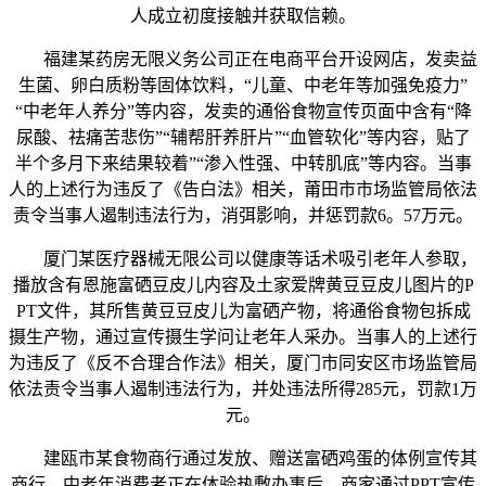
人成立初度接触并获取信赖。
福建某药房无限义务公司正在电商平台开设网店，发卖益
生菌、卵白质粉等固体饮料，“儿童、中老年等加强免疫力”
“中老年人养分”等内容，发卖的通俗食物宣传页面中含有“降
尿酸、祛痛苦悲伤”“辅帮肝养肝片”“血管软化”等内容，贴了
半个多月下来结果较着”“渗入性强、中转肌底”等内容。当事
人的上述行为违反了《告白法》相关，莆田市市场监管局依法
责令当事人遏制违法行为，消弭影响，并惩罚款6。57万元。
厦门某医疗器械无限公司以健康等话术吸引老年人参取，
播放含有恩施富硒豆皮儿内容及土家爱牌黄豆豆皮儿图片的P
PT文件，其所售黄豆豆皮儿为富硒产物，将通俗食物包拆成
摄生产物，通过宣传摄生学问让老年人采办。当事人的上述行
为违反了《反不合理合作法》相关，厦门市同安区市场监管局
依法责令当事人遏制违法行为，并处违法所得285元，罚款1万
元。
建瓯市某食物商行通过发放、赠送富硒鸡蛋的体例宣传其
商行，中老年消费者正在体验热敷办事后，商家通过PPT宣传