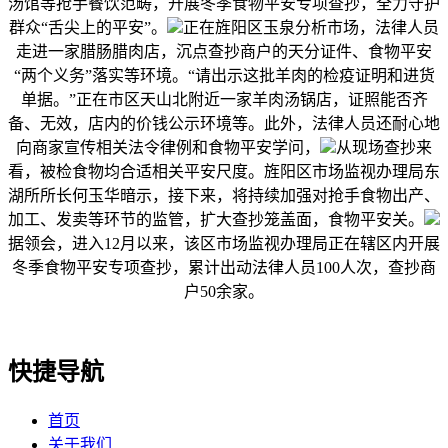
汤馆等抢手餐饮范畴，开展冬季食物平安专项查抄，全力守护
群众“舌尖上的平安”。
正在旌阳区玉泉分析市场，法律人员
走进一家腊肠腊肉店，沉点查抄商户的天分证件、食物平安
“两个义务”落实等环境。“请出示这批羊肉的检疫证明和进货
单据。”正在市区天山北附近一家羊肉汤锅店，证照能否齐
备、无效，店内的价钱公示环境等。此外，法律人员还耐心地
向商家宣传相关法令律例和食物平安学问，
从现场查抄来
看，被检食物均合适相关平安尺度。旌阳区市场监视办理局东
湖所所长何玉华暗示，接下来，将持续加强对抢手食物出产、
加工、发卖等环节的监管，扩大查抄笼盖面，食物平安关。
据领会，进入12月以来，该区市场监视办理局正在辖区内开展
冬季食物平安专项查抄，累计出动法律人员100人次，查抄商
户50余家。
快捷导航
首页
关于我们