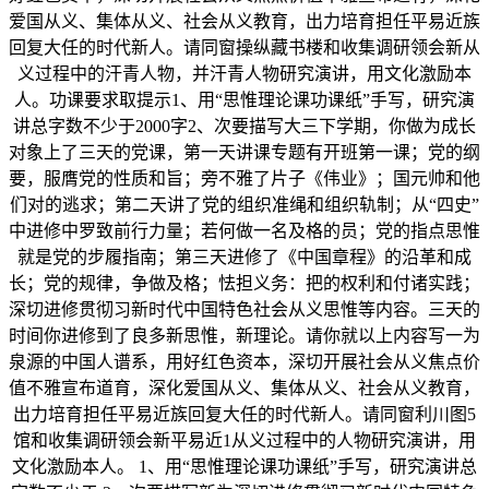
爱国从义、集体从义、社会从义教育，出力培育担任平易近族
回复大任的时代新人。请同窗操纵藏书楼和收集调研领会新从
义过程中的汗青人物，并汗青人物研究演讲，用文化激励本
人。功课要求取提示1、用“思惟理论课功课纸”手写，研究演
讲总字数不少于2000字2、次要描写大三下学期，你做为成长
对象上了三天的党课，第一天讲课专题有开班第一课；党的纲
要，服膺党的性质和旨；旁不雅了片子《伟业》；国元帅和他
们对的逃求；第二天讲了党的组织准绳和组织轨制；从“四史”
中进修中罗致前行力量；若何做一名及格的员；党的指点思惟
就是党的步履指南；第三天进修了《中国章程》的沿革和成
长；党的规律，争做及格；怯担义务：把的权利和付诸实践；
深切进修贯彻习新时代中国特色社会从义思惟等内容。三天的
时间你进修到了良多新思惟，新理论。请你就以上内容写一为
泉源的中国人谱系，用好红色资本，深切开展社会从义焦点价
值不雅宣布道育，深化爱国从义、集体从义、社会从义教育，
出力培育担任平易近族回复大任的时代新人。请同窗利川图5
馆和收集调研领会新平易近1从义过程中的人物研究演讲，用
文化激励本人。 1、用“思惟理论课功课纸”手写，研究演讲总