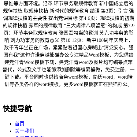
思惟等方面环境。沿革 环节事务取规律教育 新中国成立后的
规律扶植 取规律扶植 新时代的规律教育 结语 第3页：引言 强
调规律扶植的主要性 提出党课目标 第4-6页：规律扶植的初期
的规律扶植 赤军的规律教育 “三大规律八项留意”的构成 第7-9
页：环节事务取规律教育 张国焘勾当的教训 黄克功事务的影
响 刘力功事务的教育意义 第10-12页：新中100周年庆典上，
数千青年坐正在广场，紧紧贴着祖国心房喊出“清党安心，强
国有我”这句许诺穿越熊猫办公专注精品Word模板，为您供给
建党汗青Word模板下载，建党汗青word及图片均可编纂点窜
替代，公式及文字也能够添加删除等编纂操做，免费注册，一
键下载。平台同时也供给商务word模板，简历word，word培
训等各类各样的word模板，更多word模板就正在熊猫办公。
快捷导航
首页
关于我们