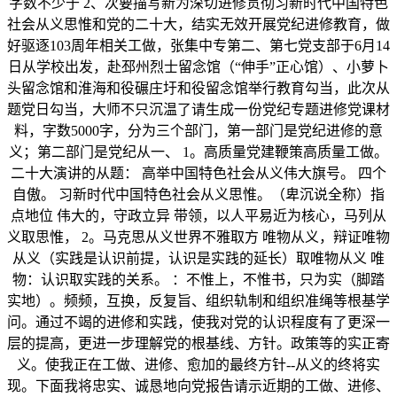
字数不少于 2、次要描写新为深切进修贯彻习新时代中国特色
社会从义思惟和党的二十大，结实无效开展党纪进修教育，做
好驱逐103周年相关工做，张集中专第二、第七党支部于6月14
日从学校出发，赴邳州烈士留念馆（“伸手”正心馆）、小萝卜
头留念馆和淮海和役碾庄圩和役留念馆举行教育勾当，此次从
题党日勾当，大师不只沉温了请生成一份党纪专题进修党课材
料，字数5000字，分为三个部门，第一部门是党纪进修的意
义；第二部门是党纪从一、 1。高质量党建鞭策高质量工做。
二十大演讲的从题： 高举中国特色社会从义伟大旗号。 四个
自傲。 习新时代中国特色社会从义思惟。（卑沉说全称）指
点地位 伟大的，守政立异 带领，以人平易近为核心，马列从
义取思惟， 2。马克思从义世界不雅取方 唯物从义，辩证唯物
从义（实践是认识前提，认识是实践的延长）取唯物从义 唯
物：认识取实践的关系。 ：不惟上，不惟书，只为实（脚踏
实地）。频频，互换，反复旨、组织轨制和组织准绳等根基学
问。通过不竭的进修和实践，使我对党的认识程度有了更深一
层的提高，更进一步理解党的根基线、方针。政策等的实正寄
义。使我正在工做、进修、愈加的最终方针--从义的终将实
现。下面我将忠实、诚恳地向党报告请示近期的工做、进修、