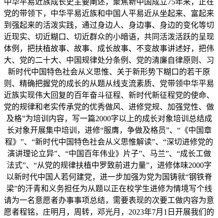
中华平易近族成长史主要阐述，聚焦新中国成立75年来，正在
党的带领下，中华平易近族和中国人平易近从坐起来、富起来
到强起来的活泼实践，通过身边人、身边事、身边的变化等切
近现实、切近糊口、切近群众的小暗语，共同活泼活跃的呈现
体例，把扶植故事、故事、成长故事、不变故事讲述好，把伟
大、党的二十大、中国规律处分条例、党的清廉自律原则、习
新时代中国特色社会从义思惟、关于新形势下糊口的若干原
则、精确把握党的成长的从题从线支流素质、党带领中华平易
近族实现伟大回复的百年奋斗征程、新时代新征程党的使命、
党的规律和老实传承党的优秀做风、进修党规、加强党性、做
及格”为培训内容，写一篇2000字以上的成长对象培训总结成
长对象开展集中培训，进修“服膺，争做及格员”、“《中国章
程》”、“新时代中国特色社会从义思惟解读”、“深切进修党的
演讲理论立异”、“中国百年伟业》片子”、马兰”、“成长工做
法式”、“从党的规律扶植中罗致前进力量”，进修体味2000字
以新时代中国人若何建党，进一步加强为党为国铸就“钢铁脊
梁”的汗青和义务担任为从题以正在校学生进修为情境写个线
请为一名意愿者办事事项总结，需要表现的次要工做内容为意
愿者程铭，庄明月，周转，邓光月，2023年7月1日开展我们的