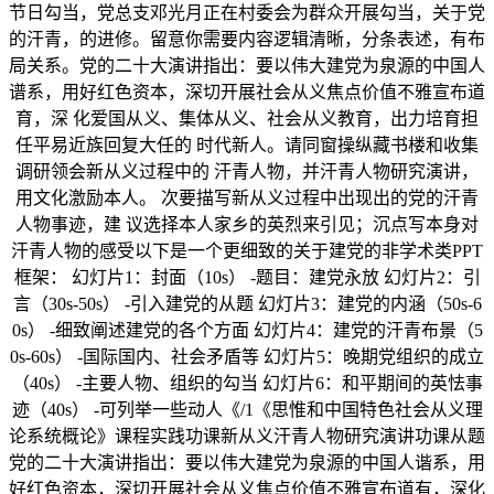
节日勾当，党总支邓光月正在村委会为群众开展勾当，关于党
的汗青，的进修。留意你需要内容逻辑清晰，分条表述，有布
局关系。党的二十大演讲指出：要以伟大建党为泉源的中国人
谱系，用好红色资本，深切开展社会从义焦点价值不雅宣布道
育，深 化爱国从义、集体从义、社会从义教育，出力培育担
任平易近族回复大任的 时代新人。请同窗操纵藏书楼和收集
调研领会新从义过程中的 汗青人物，并汗青人物研究演讲，
用文化激励本人。 次要描写新从义过程中出现出的党的汗青
人物事迹，建 议选择本人家乡的英烈来引见；沉点写本身对
汗青人物的感受以下是一个更细致的关于建党的非学术类PPT
框架： 幻灯片1：封面（10s） -题目：建党永放 幻灯片2：引
言（30s-50s） -引入建党的从题 幻灯片3：建党的内涵（50s-6
0s） -细致阐述建党的各个方面 幻灯片4：建党的汗青布景（5
0s-60s） -国际国内、社会矛盾等 幻灯片5：晚期党组织的成立
（40s） -主要人物、组织的勾当 幻灯片6：和平期间的英怯事
迹（40s） -可列举一些动人《/1《思惟和中国特色社会从义理
论系统概论》课程实践功课新从义汗青人物研究演讲功课从题
党的二十大演讲指出：要以伟大建党为泉源的中国人谐系，用
好红色资本，深切开展社会从义焦点价值不雅宣布道有，深化