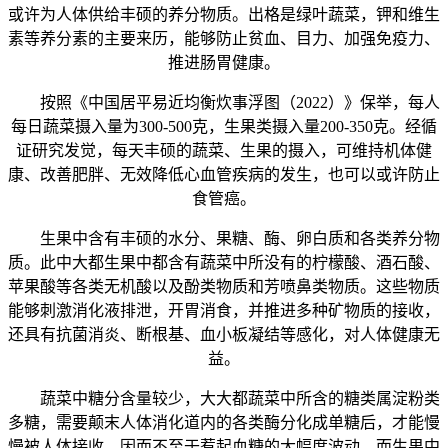
或许为人体供给丰硕的养分物质。出格是绿叶蔬菜，钾和维生
素等养分素的主要来历，能够防止贫血、目力、加强免疫力、
推进肠胃健康。
按照《中国居平易近均衡炊事浮图（2022）》保举，每人
每日蔬菜摄入量为300-500克，生果类摄入量200-350克。经循
证研究发觉，每天丰硕的蔬菜、生果的摄入，可维持机体健
康、改善肥胖、无效降低心血管疾病的发生，也可以或许防止
食管癌。
生果中含有丰硕的水分、果糖、酶、卵白质和各类养分物
质。此中大都生果中都含有蔬菜中所没有的柠檬酸、酒石酸、
苹果酸等各类无机酸以及酚类物质和芳喷鼻类物质。这些物质
能够刺激消化液排泄，开胃消食，并推进多种矿物质的接收，
还具有抗菌消炎、断根基、血小板凝结等感化，对人体健康无
益。
蔬菜中糖分含量较少，大大都蔬菜中所含的糖类属淀粉类
多糖，需要颠末人体消化道内的各类酶分化成单糖后，才能慢
慢被人体接收，因而不至于惹起血糖的大幅度波动。而生果中