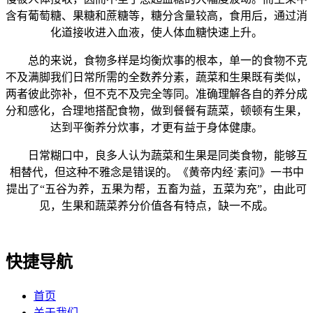
含有葡萄糖、果糖和蔗糖等，糖分含量较高，食用后，通过消
化道接收进入血液，使人体血糖快速上升。
总的来说，食物多样是均衡炊事的根本，单一的食物不克
不及满脚我们日常所需的全数养分素，蔬菜和生果既有类似，
两者彼此弥补，但不克不及完全等同。准确理解各自的养分成
分和感化，合理地搭配食物，做到餐餐有蔬菜，顿顿有生果，
达到平衡养分炊事，才更有益于身体健康。
日常糊口中，良多人认为蔬菜和生果是同类食物，能够互
相替代，但这种不雅念是错误的。《黄帝内经˙素问》一书中
提出了“五谷为养，五果为帮，五畜为益，五菜为充”，由此可
见，生果和蔬菜养分价值各有特点，缺一不成。
快捷导航
首页
关于我们