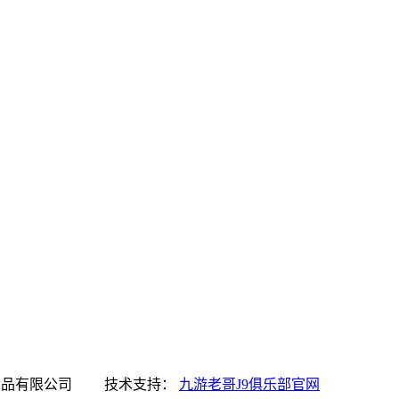
J9俱乐部官网食品有限公司 技术支持：
九游老哥J9俱乐部官网