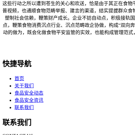
这些行动之所以遭到苍生的关心和欢送，恰是由于其正在食物
普视频，也通顺食物范畴举报、建言的渠道，结实提拔群众食
塑制社会信赖，鞭策财产成长。企业不妨自动点，积极接轨国
点，鞭策食物消费沉点行业、沉点范畴政企协做，构成“双向
动的做为，既会化做食物平安监管的实效，也能构成管理范式，
快捷导航
首页
关于我们
食品安全动态
食品安全资讯
联系我们
联系我们