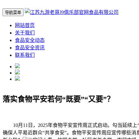
导航菜单
网站首页
关于我们
食品安全动态
食品安全资讯
联系我们
落实食物平安若何“既要”“又要”？
10月11日，2025年食物平安宣传周正式启动。勾当延续上
确保人平易近群众“共享食安”。食物平安宣传周应宣传哪些