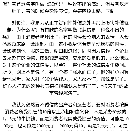
呢？有首歌名字叫做《悲伤是一种说不出的痛》，消费者吃坏
肚子，有的时候会影响表情，会感应烦末路、压制。
刘俊海：我是力从正在赏罚性补偿之外再加上损害补偿轨
制。为什么呢？有首歌的名字叫做《悲伤是一种说不出的
痛》，由于消费者吃坏肚子，有的时候会影响人的表情，人会
感应烦末路，会压制。由于这小我身体若是呈现疾病的时候，
会影响到他一般的工做、糊口和进修；同时因为信赖一个企业
去采办它的食物，成果钱是实的，交来的货是假的，那么他就
对于这个企业的诚信度，以至对于整个社会的诚信发生疑问。
所以，网上不是说了，有一个孩子溺水而亡了，他的好心同窗
给他父母、家人打了56个德律风，家人都不信，都说是骗子。
好心人打来的这种报丧德律风都认为是骗子了，“狼来了”的故
事曾经沉演了。
我认为必然要不诚信的出产者和运营者，要对消费者按照
消费者所受损害的10倍以上承担补偿义务，不是采办价款的
1。5元的牛奶钱，而是消费者现实蒙受损害的价值，可能是10
00元，也可能是2000元了，2000元乘10，就是2万元了。可是