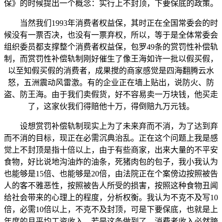
保》的时候提出一个概念：实行上不封顶，下要保底的政策。
当然我们1993年消费者权益保，其时正在全国常委会的时
候没有一票否决，也没有一票弃权，所以，等于是全体常委会
组织委员都支撑整个消费者权益保，包罗49条的赏罚性补偿轨
制，而赏罚性补偿轨制刚好催生了像王海如许一批以假买假，
以至知假买假的消费者，成果搅的商家感觉是四海翻腾云水
怒，五洲震动风雷激。有的企业正在墙上贴出，说防火、防
盗、防王海。由于我们卖假货，好不容易卖一万块钱，他买走
了，这家伙我们得赔他十万，得倒赔九万元钱。
设想赏罚补偿轨制现实上为了未来弃而不消，为了达到弃
而不消的目标，现正在必需沉典治乱。正在这个问题上我是感
觉上不封顶是指十倍以上，由于有些商家，出来大量的不平安
食物，好比说地沟油炸的油条，死猪肉包的包子，我小我认为
也能够是15倍、也能够是20倍，由法院正在个案傍边按照被告
人的客不雅恶性，按照被告人所受的损害，按照这种食物丑闻
给社会带来的心理上的程度，分析权衡。我认为不克不及写10
倍，必需10倍以上，不克不及封顶，可是下要保底，也就是上
年度的月平均工资收入。若是这条做到了，消费者收入必然跨