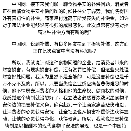
中国网：接下来我们聊一聊食物平安的补偿问题，消费者
正在面临食物平安补偿问题的时候往往处于弱势。我们晓得国
外有赏罚性的补偿，商家赔付远高于所受丧失的补偿金，如许
对于违法企业能够说有很强的威慑感化。此次点窜有没有对提
高这种补偿方面有新的呢？
中国网：说到补偿，有良多网友提到了损害补偿，这方面
正在此次点窜中有没有添加呢？
所以，我就说针对这种食物问题的企业，给消费者带来的
财富损害，有现实损害补偿，还有赏罚性补偿，但这些只处理
财富好处问题，我认为虽然不是全能的，可是没害补偿也是千
万不克不及的，所以，只要当失信企业感应痛苦悲伤难忍的时
候，他不情愿去消费者的人格和他的生命权、健康权的时候，
我感觉这个轨制就设想好了。我立法者必然要浓泼沉墨食物平
安傍边的损害补偿义务，确实起到一个让商家痛苦悲伤难忍，
让消费者的心灵获得安抚，让全社会也从损害补偿傍边获得震
动，让他的心灵获得净化、获得教育。所以，我就说损害补偿
轨制是以报酬本的现代食物平安法的展现，也是一个中国特