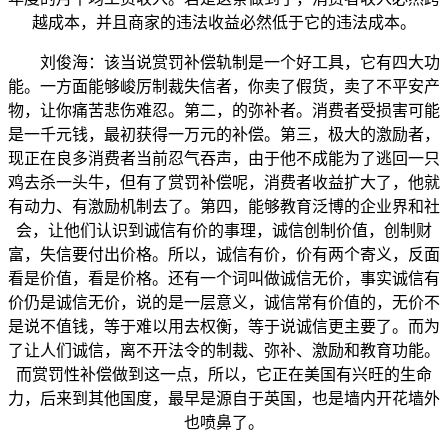
越成本，并且商家的违法收益必然低于它的违法成本。
刘俊海：该当说赏罚补偿轨制是一个好工具，它有四大功
能。一方面能够峻厉制裁失信者，你卖了假货，卖了不平安产
物，让你痛苦悲伤难忍。第二，的弥补者。消费者受损害可能
是一千元钱，最初获得一万元的补偿。第三，极大的激励者，
现正在良多消费者当前忍气吞声，由于他不成能为了逃回一只
鸡去杀一头牛，但有了赏罚补偿呢，消费者收益扩大了，他就
有动力、有激励机制去了。第四，能够教育泛博的企业界和社
会，让他们认识到诚信有价的事理，诚信创制价值，创制财
富，失信要付出价格。所以，诚信有价，价有两个寄义，反面
看是价值，看是价格。还有一个词叫做诚信无价，事实诚信有
价仍是诚信无价，说的是一层意义，诚信常有价值的，无价不
是说不值钱，等于难以用去权衡，等于说诚信更主要了。而为
了让人们诚信，离不开法令的制裁、弥补、激励和教育功能。
而赏罚性补偿做到这一点，所以，它正在美国有兴旺的生命
力，后来到其他国度，最早是源自于英国，也是墙内开花墙外
也喷鼻了。