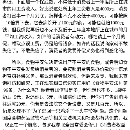
再低，下面加一个保底数，不得低于消费者上一年度所正在城
市的月工资收入。好比说这处所上年工资收入是4000元，消费
者打讼事一个月到底，怎样也不克不及低于4000元，可能按照
10倍算下去，它去病院开了100元的药，可能也就赔1000元
钱，但我感觉再低也不克不及低于上年度本地所正在城市的月
平均工资收入。如许的话消费者有动力，哪怕请上一个月的
假，领取点误工费，仍是赔得钱多，如许的话我说商家就不敢
失信了。不敢失信了，消费者的赏罚补偿义务也得到感化的。
所以，食物平安法决定说出产不平安的食物，或者明知食
物不平安要发卖给消费者的，要按照消费者采办价款的十倍承
担赏罚补偿义务。那么消费者很欢快，但后来发觉，我颠末查
询拜访和研究，正在现实糊口傍边实正用好《食物平安法》第
96条，为什么呢？你看着10倍很是多，但你想也不多，1袋牛
奶1。5元，返还你1。5元，再加赔你15元，但你打车告到消协
往返就20元，你若是去法院交个诉讼费，又是几百元，所以，
仍是处理不了“为了逃回一只鸡杀了一头牛”的问题。这个问题
国度食物药品监管总局等相关立法机关和社会都有共识的，我
现正在一个概念，包罗我参取全国常委会修订《消费者权益