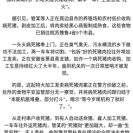
火”。
据引见，管某等人正在周边县市的养殖场和农村低价收购
病死猪，剥皮加工后，将肉卖给黑心商贩制成熟食，这些食物
已销往皖苏豫鲁4省9个市县。
一头头病死猪奉上门，正在臭气熏天、污水横流的乡下做
坊不法加工，再一车车将切割、“包拆”好的死猪肉拉往外埠加
工发卖。正在安徽省萧县青龙镇，如许一个病死猪肉收购、加
工生意持续红火了大半年，曲到机关的一次日常放哨才被发
觉。
的是，这起特大加工发卖病死猪肉案正在警方侦破之前，
处所的食物平安监管部分无一察觉，并将病死猪肉问题归结于
“本能机能堆叠、部分打斗”，暗示“等今岁尾机构了就好
了。”。
从走村串户收死猪，到有人自动送命猪、雇人加工死猪、
一车车往外运死猪肉，管某的“死猪财”更加越大，却一曲“生
意安然”、无人查处。曲到萧县警朴直在摆设的全国冲击食物