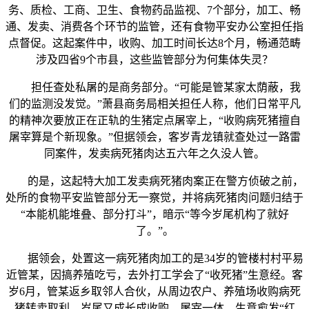
务、质检、工商、卫生、食物药品监视、7个部分，加工、畅
通、发卖、消费各个环节的监管，还有食物平安办公室担任指
点督促。这起案件中，收购、加工时间长达8个月，畅通范畴
涉及四省9个市县，这些监管部分为何集体失灵？
担任查处私屠的是商务部分。“可能是管某家太荫蔽，我
们的监测没发觉。”萧县商务局相关担任人称，他们日常平凡
的精神次要放正在正轨的生猪定点屠宰上，“收购病死猪擅自
屠宰算是个新现象。”但据领会，客岁青龙镇就查处过一路雷
同案件，发卖病死猪肉达五六年之久没人管。
的是，这起特大加工发卖病死猪肉案正在警方侦破之前，
处所的食物平安监管部分无一察觉，并将病死猪肉问题归结于
“本能机能堆叠、部分打斗”，暗示“等今岁尾机构了就好
了。”。
据领会，处置这一病死猪肉加工的是34岁的管楼村村平易
近管某，因搞养殖吃亏，去外打工学会了“收死猪”生意经。客
岁6月，管某返乡取邻人合伙，从周边农户、养殖场收购病死
猪转卖取利。岁尾又成长成收购、屠宰一体，生意愈发“红