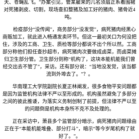
天、苍蝇乱飞。”办案引见，管某雇来的几名须眉正系着围裙
对死猪剥皮、切割，现场查扣整猪及加工好的猪肉、猪骨近4
吨。
检疫部分“没传闻”，商务部分“没发觉”，病死猪肉经黑心
商贩加工，就此进入畅通发卖环节。但这一最初关口为何没把
住，涉及的工商、卫生、质检等部分都说不出个所以然。工商
部分称他们担任查抄超市，病死猪肉次要做成卤菜，而卤菜摊
归卫生部分管。卫生部分则称“机构了，这块本能机能我们曾
经交出去不管了”，采访。还有部分说：“当地没发觉，该当都
流到外埠去了。”？。
华南理工大学院副院长夏正林阐发，很多食物平安问题都
是因为监管机构法律不严以至形成的。机构虽然避免了多部分
之间的彼此推诿，为落实义务制创制了前提，但法律不严以至
的问题倒是机构本身所不克不及处理的。
正在采访中，萧县多个监管部分暗示，病死猪肉问题缘由
正在于“本能机能堆叠、部分打斗”，暗示“等今岁尾机构了就
好了。”。