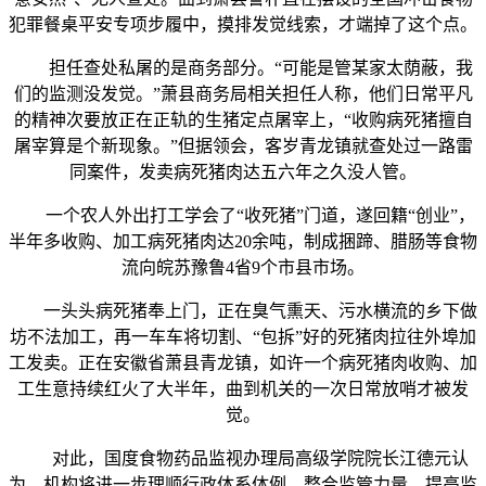
犯罪餐桌平安专项步履中，摸排发觉线索，才端掉了这个点。
担任查处私屠的是商务部分。“可能是管某家太荫蔽，我
们的监测没发觉。”萧县商务局相关担任人称，他们日常平凡
的精神次要放正在正轨的生猪定点屠宰上，“收购病死猪擅自
屠宰算是个新现象。”但据领会，客岁青龙镇就查处过一路雷
同案件，发卖病死猪肉达五六年之久没人管。
一个农人外出打工学会了“收死猪”门道，遂回籍“创业”，
半年多收购、加工病死猪肉达20余吨，制成捆蹄、腊肠等食物
流向皖苏豫鲁4省9个市县市场。
一头头病死猪奉上门，正在臭气熏天、污水横流的乡下做
坊不法加工，再一车车将切割、“包拆”好的死猪肉拉往外埠加
工发卖。正在安徽省萧县青龙镇，如许一个病死猪肉收购、加
工生意持续红火了大半年，曲到机关的一次日常放哨才被发
觉。
对此，国度食物药品监视办理局高级学院院长江德元认
为，机构将进一步理顺行政体系体例，整合监管力量，提高监