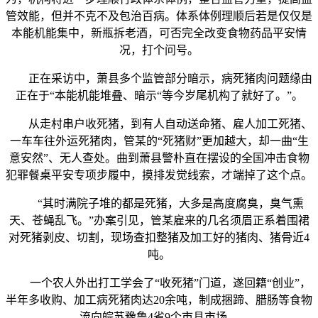
管效能，但并不克不及包治百病。体系体例理顺后若是仅仅是
本能机能集中，新瓶拆老酒，可否完全改变食物药品平安情
况，打个问号。
正在采访中，萧县多个监管部分暗示，病死猪肉问题缘由
正在于“本能机能堆叠、暗示“等今岁尾机构了就好了。”。
从走村串户收死猪，到有人自动送命猪、雇人加工死猪、
一车车往外运死猪肉，管某的“死猪财”更加越大，却一曲“生
意安然”、无人查处。曲到萧县警朴直在摆设的全国冲击食物
犯罪餐桌平安专项步履中，摸排发觉线索，才端掉了这个点。
“其时满院子堆的都是死猪，大多是高度腐臭，臭气熏
天、苍蝇乱飞。”办案引见，管某雇来的几名须眉正系着围裙
对死猪剥皮、切割，现场查扣整猪及加工好的猪肉、猪骨近4
吨。
一个农人外出打工学会了“收死猪”门道，遂回籍“创业”，
半年多收购、加工病死猪肉达20余吨，制成捆蹄、腊肠等食物
流向皖苏豫鲁4省9个市县市场。