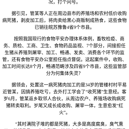
况，打个问号。
据引见，管某等人正在周边县市的养殖场和农村低价收购
病死猪，剥皮加工后，将肉卖给黑心商贩制成熟食，这些食物
已销往皖苏豫鲁4省9个市县。
按照我国现行的食物平安办理体系体例，畜牧检疫、商
务、质检、工商、卫生、食物药品监视、7个部分，间接担任
生猪从养殖到屠宰、加工、畅通、发卖、消费各个环节的监
管，还有食物平安办公室担任指点督促。这起案件中，收购、
加工时间长达8个月，畅通范畴涉及四省9个市县，这些监管部
分为何集体失灵？
据领会，处置这一病死猪肉加工的是34岁的管楼村村平易
近管某，因搞养殖吃亏，去外打工学会了“收死猪”生意经。客
岁6月，管某返乡取邻人合伙，从周边农户、养殖场收购病死
猪转卖取利。岁尾又成长成收购、屠宰一体，生意愈发“红
火”。
“其时满院子堆的都是死猪，大多是高度腐臭，臭气熏