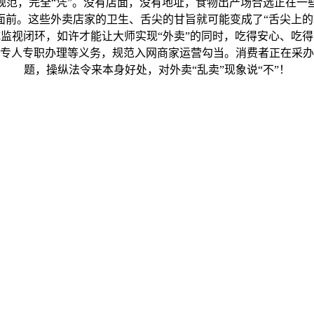
规范，完全“凭”。没有店面，没有地址，食物出产场合选正在一
面前。这些外卖店家的卫生、舌尖的甘旨就可能变成了“舌尖上
监视闭环，如许才能让大师实现“外卖”的同时，吃得安心、吃
专人专职办理等义务，规范入网商家运营勾当。消费者正在采办
题，操纵法令来本身好处，对外卖“乱卖”现象说“不”！