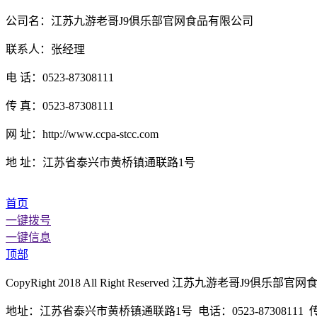
公司名：江苏九游老哥J9俱乐部官网食品有限公司
联系人：张经理
电 话：0523-87308111
传 真：0523-87308111
网 址：http://www.ccpa-stcc.com
地 址：江苏省泰兴市黄桥镇通联路1号
首页
一键拨号
一键信息
顶部
CopyRight 2018 All Right Reserved 江苏九游老哥
地址：江苏省泰兴市黄桥镇通联路1号 电话：0523-87308111 传真：