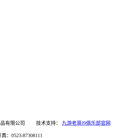
J9俱乐部官网食品有限公司 技术支持：
九游老哥J9俱乐部官网
0523-87308111