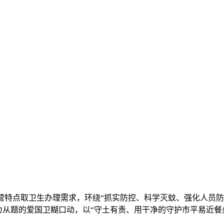
点取卫生办理需求，环绕“抓实防控、科学灭蚊、强化人员防
为从题的爱国卫糊口动，以“守土有责、用干净的守护市平易近餐