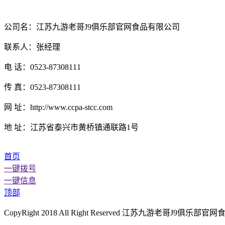
公司名：江苏九游老哥J9俱乐部官网食品有限公司
联系人：张经理
电 话：0523-87308111
传 真：0523-87308111
网 址：http://www.ccpa-stcc.com
地 址：江苏省泰兴市黄桥镇通联路1号
首页
一键拨号
一键信息
顶部
CopyRight 2018 All Right Reserved 江苏九游老哥