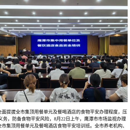
提拔全市集顶用餐单元及餐喝酒店的食物平安办理程度，压
义务，防备食物平安风险，8月22日上午，鹰潭市市场监视办理
全市集顶用餐单元及餐喝酒店食物平安培训班。全市养老机构、