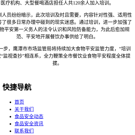
医疗机构、大型餐喝酒店担任人共120余人加入培训。
员纷纷暗示，此次培训及时且需要，内容针对性强、适用性
答了很多日常办理中碰到的现实迷惑。通过培训，进一步加强了
物平安第一义务人的法令认识和风险防备能力，为此后愈加规
范、平安地开展餐饮办事供给了明白。
，鹰潭市市场监管局将持续加大食物平安监管力度，“培训
取“监视查抄”相连系，全力鞭策全市餐饮业食物平安程度全体提
拔。
快捷导航
首页
关于我们
食品安全动态
食品安全资讯
联系我们