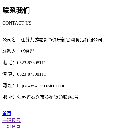
联系我们
CONTACT US
公司名：江苏九游老哥J9俱乐部官网食品有限公司
联系人：张经理
电 话：0523-87308111
传 真：0523-87308111
网 址：http://www.ccpa-stcc.com
地 址：江苏省泰兴市黄桥镇通联路1号
首页
一键拨号
一键信息