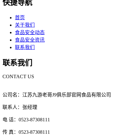
快捷导航
首页
关于我们
食品安全动态
食品安全资讯
联系我们
联系我们
CONTACT US
公司名：江苏九游老哥J9俱乐部官网食品有限公司
联系人：张经理
电 话：0523-87308111
传 真：0523-87308111