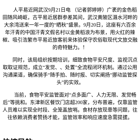
人平易近网武汉9月21日电 （记者郭婷婷）广袤的金色稻
田随风崎岖，古平易近居群参差其间，武汉黄陂区滠水河畔的
大余湾送来一年一度的“晒秋”盛景。9月20日，这座有六百余
年汗青的中国汗青文假名村以金黄稻浪为布景，用火红的辣
椒、吸引浩繁市平易近旅客前来体验保守农俗取现代文旅交融
的奇特魅力。！
同时，该局组织按期培训，细致食物平安尺度、监视沉点
取取证规范，成立“发觉、、处置”全流程闭环机制。通过公用
沟通渠道，确保骑手“随手拍、随时报、切实阐扬“挪动监管探
头”的实效。
当前，食物平安监管面对“点多面广、人力无限、发觉畅
后”等挑和。东津新区餐饮门店超200家，分布普遍，仅靠监管
人员难以实现全时段、全笼盖放哨。食材存放现患等问题，往
往依赖消费者赞扬才能，监管效率和响应速度急需提拔。