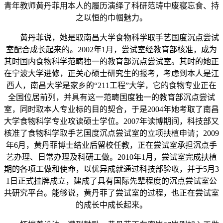
青年教师黄丹菲用本人的履历演绎了科研范畴中废寝忘食、持
之以恒的巾帼魅力。
黄丹菲说，她是取南昌大学食物科学取手艺国度沉点尝试
室配合成长起来的。2002年1月，尝试室经教育部核准，成为
其时国内食物科学范畴独一的教育部沉点尝试室。其时的她正
在宁波大学进修，正关心硕士研究生的报考，考虑到本人是江
西人，南昌大学是家乡的“211工程”大学，它的食物专业正在
全国位居前列，并具有这一范畴国度独一的教育部沉点尝试
室，同时取本人专业标的目的契合，于是2004年她考取了南昌
大学食物科学专业攻读硕士学位。2007年读博期间，科技部又
核准了食物科学取手艺国度沉点尝试室的立项扶植申请；2009
年6月，黄丹菲博士结业后留校任教，正在尝试室承担沉点手
艺办理、日常办理及科研工做。2010年1月，尝试室完成扶植
期的各项工做和使命，以优异成就通过科技部验收，并于5月3
1日正式挂牌成立，建成了具有国际先辈程度的沉点尝试室公
共研究平台。能够说，黄丹菲了尝试室的过程，也正在尝试室
的成长中成长起来。