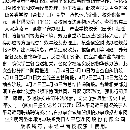
2026年度春季学期校园食物平安和炊事经费结合查抄，强化校
园食物平安和炊事经费办理，师生权益。此次查抄笼盖全省各
级各类学校（含长儿园）食堂、承包运营企业、校外供餐单
元、食材供应商（平台）及校园周边食物运营者。查抄聚焦三
大沉点范畴：食物平安办理上，严查学校校长（园长）担任
制、陪餐轨制等落实环境，规范食堂承包运营招投标流程，库
存办理等方面现患；炊事经费办理上，核查食堂财政办理规范
化环境，出入等消息，严禁违规收费，截留调用等问题；养分
配餐及反食物华侈上，反复利用食谱、供应高油高盐高糖餐
食，确保学生餐合适相关，督促学校落实反食物华侈办法。此
次查抄分四个阶段推进：2月24日至3月10日为自查自纠阶段，
3月11日至4月1日为全笼盖查抄阶段，4月2日至4月20日为结合
抽查阶段，4月21日至4月30日为总结传递阶段。各地相关部分
须正在本地党委带领下协同共同，督促问题整改，强化行纪贯
通、跟尾，及时移交违纪违法线索，切实守护师生“舌尖上的
平安”。（四川日报全记者 江芸涵）
人平易近日概况关于人
平易近网聘请聘请英才告白办事合做加盟供稿办事数据办事网
坐声明网坐律师消息联系我们人 平易近 网 股 份 有 限 公 司
版 权 所 有 ，未 经 书 面 授 权 禁 止 使 用。