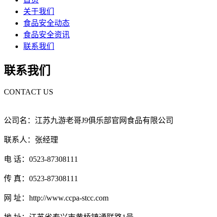
关于我们
食品安全动态
食品安全资讯
联系我们
联系我们
CONTACT US
公司名：江苏九游老哥J9俱乐部官网食品有限公司
联系人：张经理
电 话：0523-87308111
传 真：0523-87308111
网 址：http://www.ccpa-stcc.com