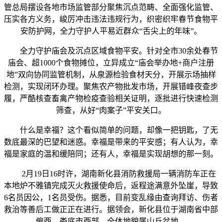
管总局摆设各地市场监管部分聚焦沉点范畴、全面强化监管、
压实各方义务，峻厉冲击违法违规行为，织密织牢春节食物平
安防护网，全力守护人平易近群众“舌尖上的年味”。
全力守护庙会及沉点区域食物平安。针对全市30余处春节
庙会、超1000个食物摊位，立异成立“庙会举办地+商户注册
地”双向协同监管机制，从泉源检验食材天分，开展示场抽样
检测，实现闭环办理。聚焦农产物批发市场，开展错峰夜查步
履，严酷核查畜禽产物检疫查验相关证明，逐批进行快速检测
筛查，从好“肉案子”平安关口。
什么是幸福？这个看似简单的问题，却像一把钥匙，了无
数底最深的巴望和迷惑。幸福是带来的平安感；有人认为，幸
福是家庭的温和缓陪同；还有人，幸福是实现胡想的那一刻。
2月19日16时许，湖南新化县消防救援局一辆消防车正在
本地炉不雅镇完成灭火救援使命后，返程途满意外坠崖，导致
6名员因公，1名员受伤。据悉，目前变乱缘由查询拜访、伤者
救治等善后工做正正在进行。据领会，新化县位于湖南省中部
偏西、娄底市西部，全体地貌属山丘盆地。