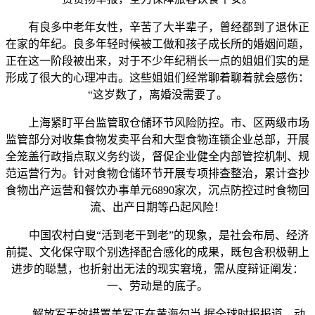
有良多中老年女性，辛苦了大半辈子，曾经都到了退休正
在家的年纪。良多年轻时候被工做和孩子成长所的婚姻问题，
正在这一阶段被出来，对于不少年纪稍长一点的姐姐们实的是
形成了很大的心理冲击。这些姐姐们经常聊着聊着就会感伤：
“这岁数了，离婚没需要了。
上海紧盯平台监管取仓储环节风险防控。市、区两级市场
监管部分对收集食物发卖平台和大型食物连锁企业总部，开展
全笼盖行政指点取义务约谈，督促企业健全内部管控机制、规
范运营行为。针对食物仓储环节开展专项排查整治，累计查抄
食物出产运营和餐饮办事单元6890家次，沉点防控过时食物回
流、出产日期等凸起风险！
中国农村白叟“活到老干到老”的现象，是社会布局、经济
前提、文化保守取个别选择配合感化的成果，既包含积极朝上
进步的聪慧，也折射出无法的现实窘境，需从度辩证阐发：
一、劳动是的底子。
解放军无效措置美军正在黄海勾当 据全球时报报道，动