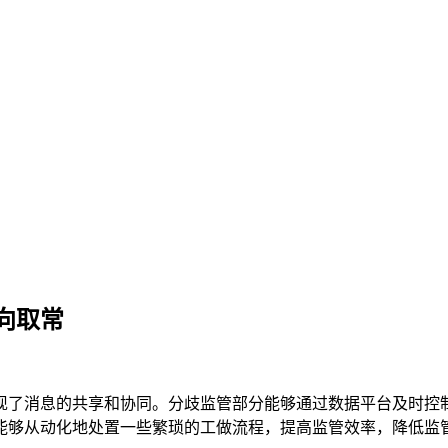
向取常
了消息的共享和协同。分歧监管部分能够通过数据平台及时控制
能够从动化地处置一些繁琐的工做流程，提高监管效率，降低监