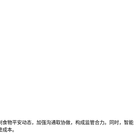
食物平安动态，加强沟通取协做，构成监管合力。同时，智能
管成本。