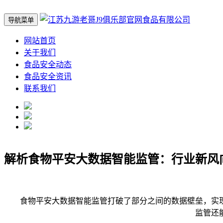
导航菜单
网站首页
关于我们
食品安全动态
食品安全资讯
联系我们
解析食物平安大数据智能监管：行业新风
食物平安大数据智能监管打破了部分之间的数据壁垒，实现
监管还