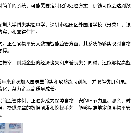
简单的系统，可能需要定制化的处理方案，价钱可能会达到数
圳大学附失实验中学，深圳市福田区外国语学校（景秀），银
的实力和靠得住性。
。正在食物平安大数据智能监管方面，其系统能够实现对食物
支撑。
概率，削减企业的经济丧失和声誉丧失；同时，还能够提高监
队近年来多次加入国表里的实和攻防练习训练，并取得优良和果。
感化，帮力企业高质量成长。
的监管体例，正逐步成为保障食物平安的环节力量。那么，时
据，操纵先辈的数据阐发和挖掘手艺，能够精准地定位食物平安
。