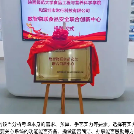
该当分析考虑本身的需求、预算、手艺实力等要素。选择有实力
要关心系统的功能能否齐备、操做能否简洁、办事能否殷勤等方