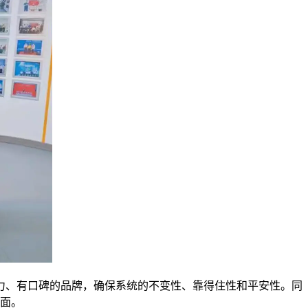
、有口碑的品牌，确保系统的不变性、靠得住性和平安性。同
面。