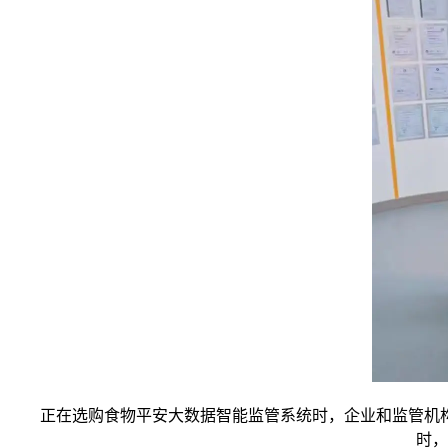
正在选购食物平安大数据智能监管系统时，企业和监管机构
时，