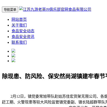
导航菜单
网站首页
关于我们
食品安全动态
食品安全资讯
联系我们
除现患、防风险、保安然尚湖镇建牢春节
2月12日，镇党委常旭带队赴姑苏佳宏货架无限公司、各烟
赶工期、火警现患等较大风险监管镇党委副、镇长陆超群带队