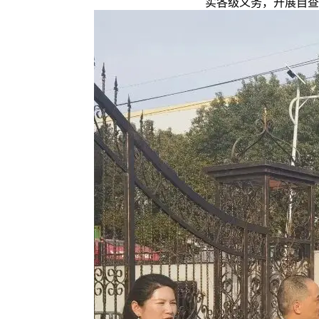
实各级义务，开展自查