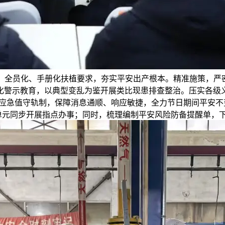
、全员化、手册化扶植要求，夯实平安出产根本。精准施策，严密
化警示教育，以典型变乱为鉴开展类比现患排查整治。压实各级
应急值守轨制，保障消息通顺、响应敏捷，全力节日期间平安不变
案单元同步开展指点办事；同时，梳理编制平安风险防备提醒单，