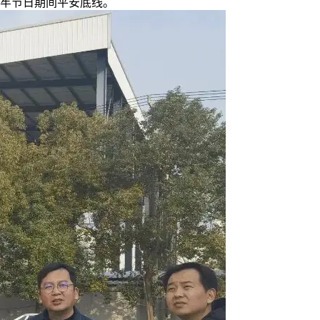
守牢节日期间平安底线。