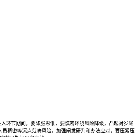
进入环节期间，要降服思惟，要慎密环绕风险降级，凸起对岁尾
人员稠密等沉点范畴风险，加强阐发研判和办法应对，要压紧压