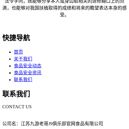
法令学问，既能够分享本人或身边取相关的进修糊口上的点
滴，也能够对我国扶植取得的成绩和将来的瞻望表达本身的感
受。
快捷导航
首页
关于我们
食品安全动态
食品安全资讯
联系我们
联系我们
CONTACT US
公司名：江苏九游老哥J9俱乐部官网食品有限公司