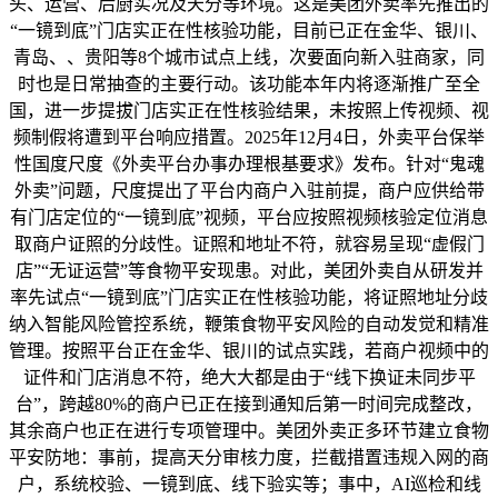
头、运营、后厨实况及天分等环境。这是美团外卖率先推出的
“一镜到底”门店实正在性核验功能，目前已正在金华、银川、
青岛、、贵阳等8个城市试点上线，次要面向新入驻商家，同
时也是日常抽查的主要行动。该功能本年内将逐渐推广至全
国，进一步提拔门店实正在性核验结果，未按照上传视频、视
频制假将遭到平台响应措置。2025年12月4日，外卖平台保举
性国度尺度《外卖平台办事办理根基要求》发布。针对“鬼魂
外卖”问题，尺度提出了平台内商户入驻前提，商户应供给带
有门店定位的“一镜到底”视频，平台应按照视频核验定位消息
取商户证照的分歧性。证照和地址不符，就容易呈现“虚假门
店”“无证运营”等食物平安现患。对此，美团外卖自从研发并
率先试点“一镜到底”门店实正在性核验功能，将证照地址分歧
纳入智能风险管控系统，鞭策食物平安风险的自动发觉和精准
管理。按照平台正在金华、银川的试点实践，若商户视频中的
证件和门店消息不符，绝大大都是由于“线下换证未同步平
台”，跨越80%的商户已正在接到通知后第一时间完成整改，
其余商户也正在进行专项管理中。美团外卖正多环节建立食物
平安防地：事前，提高天分审核力度，拦截措置违规入网的商
户，系统校验、一镜到底、线下验实等；事中，AI巡检和线