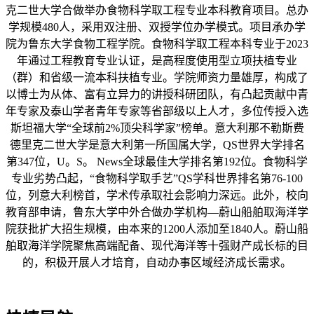
克二世大学合做举办食物科学取工程专业本科教育项目。总办
学规模480人，采用双注册、双授学位办学模式。项目承办学
院为鲁东大学食物工程学院。食物科学取工程本科专业于2023
年通过工程教育专业认证，是高程度使用型立项扶植专业
（群）和省级一流本科扶植专业。学院师资力量雄厚，构成了
以博士为从体、富有立异力的讲授科研团队，有凸起贡献中青
年专家及泰山学者青年专家等省部级以上人才，多位传授入选
斯坦福大学“全球前2%顶尖科学家”榜单。意大利那不勒斯费
德里克二世大学是意大利第一所国属大学，QS世界大学排名
第347位，U。S。 News全球最佳大学排名第192位。食物科学
专业劣势凸起，“食物科学取手艺”QS学科世界排名第76-100
位，列意大利榜首，学术传承取社会影响力深远。此外，校向
教育部申请，鲁东大学中外合做办学机构—蔚山船舶取海洋学
院获批扩大招生规模，由本来的1200人添加至1840人。蔚山船
舶取海洋学院聚焦高端配备、现代海洋等十强财产成长标的目
的，积极开展人才培育，自动办事区域经济成长需求。