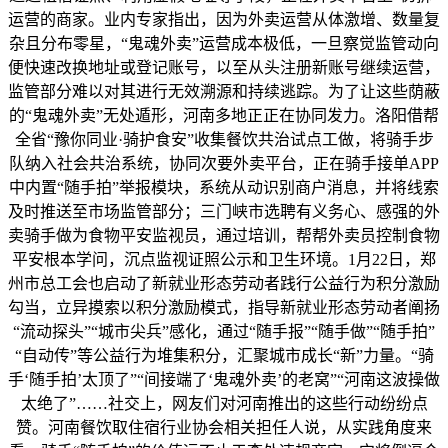
运营的商家。业内专家指出，因为外卖运营从体激增、数量复
杂且分布零星，“鬼魂外卖”运营成本极低，一旦察觉监管动向
便快速改换地址或登记账号，以至从头注册新账号继续运营，
监管部分难以对其进行无效溯源和持续逃踪。为了让这些荫蔽
的“鬼魂外卖”无处遁形，河南多地正正在协同发力。洛阳借帮
全省“豫你同业·骑护食安”收集餐饮共治试点工做，将骑手步
队纳入社会共治系统，协同次要外卖平台，正在骑手接单APP
中内置“随手拍”举报模块，系统从动识别商户消息，并将线索
及时推送至市场监管部分；三门峡市选聘有义务心、感强的外
卖骑手做为食物平安监视员，通过培训，帮帮外卖员控制食物
平安根本学问，沉点监视证照公示和卫生环境。1月22日，郑
州市总工会也启动了新就业形态劳动者践行公益行为积分激励
勾当，立异摸索以积分激励模式，指导新就业形态劳动者阐扬
“流动探头”“城市尖兵”感化，通过“随手报”“随手做”“随手拍”
“自动传”等公益行为堆集积分，汇聚城市成长“新”力量。“骑
手‘随手拍’太顶了”“间接端了‘鬼魂外卖’的老窝”“河南这波操做
太绝了”……社交上，网友们对河南推出的这些行动纷纷点
赞。河南餐饮取住宿行业协会相关担任人说，从实践角度来