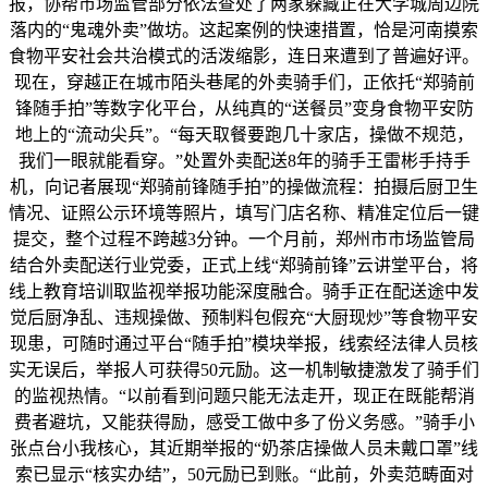
报，协帮市场监管部分依法查处了两家躲藏正在大学城周边院
落内的“鬼魂外卖”做坊。这起案例的快速措置，恰是河南摸索
食物平安社会共治模式的活泼缩影，连日来遭到了普遍好评。
现在，穿越正在城市陌头巷尾的外卖骑手们，正依托“郑骑前
锋随手拍”等数字化平台，从纯真的“送餐员”变身食物平安防
地上的“流动尖兵”。“每天取餐要跑几十家店，操做不规范，
我们一眼就能看穿。”处置外卖配送8年的骑手王雷彬手持手
机，向记者展现“郑骑前锋随手拍”的操做流程：拍摄后厨卫生
情况、证照公示环境等照片，填写门店名称、精准定位后一键
提交，整个过程不跨越3分钟。一个月前，郑州市市场监管局
结合外卖配送行业党委，正式上线“郑骑前锋”云讲堂平台，将
线上教育培训取监视举报功能深度融合。骑手正在配送途中发
觉后厨净乱、违规操做、预制料包假充“大厨现炒”等食物平安
现患，可随时通过平台“随手拍”模块举报，线索经法律人员核
实无误后，举报人可获得50元励。这一机制敏捷激发了骑手们
的监视热情。“以前看到问题只能无法走开，现正在既能帮消
费者避坑，又能获得励，感受工做中多了份义务感。”骑手小
张点台小我核心，其近期举报的“奶茶店操做人员未戴口罩”线
索已显示“核实办结”，50元励已到账。“此前，外卖范畴面对