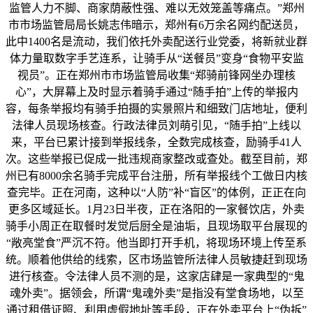
监管人力不脚、商家荫蔽性强、难以无效笼盖等痛点。”郑州
市市场监管局局长姚志伟暗示，郑州有6万余名网约配送员，
此中1400名是流动，我们依托外卖配送行业党委，将新就业群
体力量取数字手艺连系，让骑手从“送餐员”变身“食物平安监
视员”。正在郑州市市场监管局收集“郑骑前锋网坐办理核
心”，大屏幕上及时显示着骑手通过“随手拍”上传的举报内
容，每条举报均有骑手拍摄的实景照片和细致门店地址，便利
法律人员现场核查。行政法律员刘萌引见，“随手拍”上线以
来，平台已累计接到举报线条，全数完成核查，励骑手41人
次。这些举报已促成一批违规商家整改或查处。截至目前，郑
州已有8000余名骑手完成平台注册，所有举报线个工做日内核
查完毕。正在河南，这种以“人防”补“盲区”的体例，正正在向
更多区域延长。1月23日半夜，正在洛阳的一家餐饮店，外卖
骑手小周正在取餐时发觉后厨全是油垢，且现场取平台展现的
“敞亮堂食”严沉不符。他当即打开手机，将现场环境上传至系
统。顺着他供给的线索，区市场监管所法律人员敏捷赶到现场
进行核查。令法律人员不测的是，这家店肆是一家典型的“鬼
魂外卖”。据领会，所谓“鬼魂外卖”是指没有堂食场地，以至
通过租借证照、利用虚假地址等手段，正在外卖平台上“伪拆”