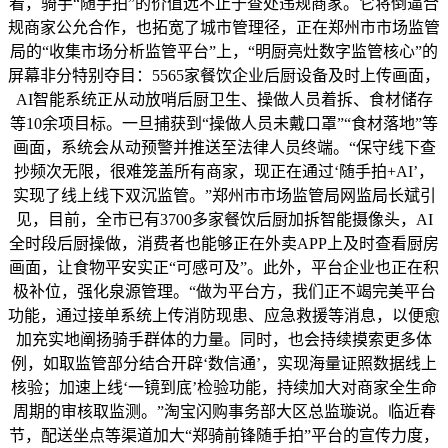
看，骑手“随手拍”的价值远不止于查处违规商家。它将倒逼合
规商家公允合作，也拓宽了城市管理径，正在郑州市市场监管
局的“收集市场分析监管平台”上，“明厨亮灶数字监管核心”的
屏幕非分特别夺目：5565家餐饮企业后厨设备及时上传画面，
AI智能系统正从动放哨后厨卫生、操做人员着拆、食材储存
等10余项目标。一旦捕获到“操做人员未戴口罩”“食材落地”等
画面，系统会从动预警并推送至法律人员终端。“保守线下查
抄频次无限，很难笼盖所有商家，现正在通过‘随手拍+AI’，
实现了线上线下双沉监管。”郑州市市场监管局网监局长斌引
见，目前，全市已有3700多家餐饮后厨加拆智能摄像头，AI
全时段后厨操做，消费者也能够正在外卖APP上及时查看厨房
画面，让食物平安实正“可感可及”。此外，平台企业也正在积
极补位，强化泉源管理。“做为平台方，我们正不竭完美平台
功能，通过接单系统上传消防现患、应急救援等消息，以便愈
加充实地阐扬骑手群体的力量。同时，也会持续摸索更多体
例，如取监管部分结合开辟‘数信通’，实现海量证照数据线上
核验；加速上线‘一镜到底’检验功能，持续加大对商家全生命
周期的审核取监测。”淘宝闪购事务部大区总监璇说。临近春
节，配送坐点等渠道加大“郑骑前锋随手拍”平台的宣传力度，