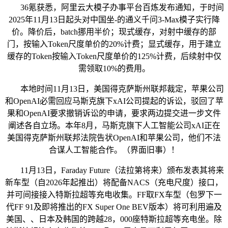
36氪获悉，阿里云大模子办事平台百炼发布通知，于时间
2025年11月13日起头对中国坐-的通义千问3-Max模子实行降
价。降价后，batch挪用半价；现式缓存，对射中缓存的部
门，按输入Token尺度单价的20%计费；显式缓存，用于建立
缓存的Token按输入Token尺度单价的125%计费，后续射中仅
需领取10%的费用。
本地时间11月13日，美国得克萨斯州联邦裁定，苹果公司
和OpenAI必需回应马斯克旗下xAI公司提起的诉讼，驳回了苹
果和OpenAI要求撤销诉讼的申请，要求两边提交进一步文件
阐述各自立场。本年8月，马斯克旗下人工智能公司xAI正在
美国得克萨斯州联邦法院告状OpenAI和苹果公司，他们不法
合谋人工智能合作。（界面旧事）！
11月13日，Faraday Future（法拉第将来）颁布发表其将来
新车型（自2026年起推出）将配备NACS（充电尺度）接口，
并可间接接入特斯拉超等充电收集。FF取FX车型（包罗下一
代FF 91及即将推出的FX Super One BEV版本）将可利用遍及
美国、、日本及韩国的跨越28，000座特斯拉超等充电坐。除