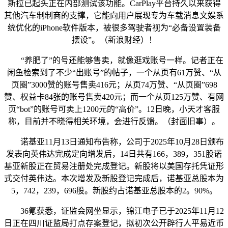
斯拉已起头正在内部测试该功能。CarPlay平台持久以来获得
其他汽车制制商的支撑，它能向用户展现专为车载消息文娱系
统优化的iPhone软件版本，被很多驾驶者视为“必备设置装备
摆设”。（新浪财经）！
“养肥了”的号还能够售卖，就像逛戏账号一样。记者正在
闲鱼检索到了不少“出账号”的帖子，一个从页有61万赞、“从
页圈”3000赞的账号售卖416元；从页74万赞、“从页圈”698
赞、权益卡84张的账号售卖420元；而一个从页125万赞、有网
页“bot”的账号可卖上1200元的“高价”。12日晚，小天才客服
称，目前并不晓得相关环境，会进行反馈。（封面旧事）。
诺基亚11月13日通知布告称，公司于2025年10月28日颁布
发表向英伟达完成定向增发后，14日共有166，389，351股诺
基亚新股正在贸易注册处完成登记。新股将以美国存托凭证形
式交付英伟达。本次增发及新股登记完成后，诺基亚总股本为
5，742，239，696股。新股约占诺基亚总股本的2。90%。
36氪获悉，证监会网坐显示，锦江电子已于2025年11月12
日正在四川证监局打点存案登记，拟初次公开辟行人平易近币