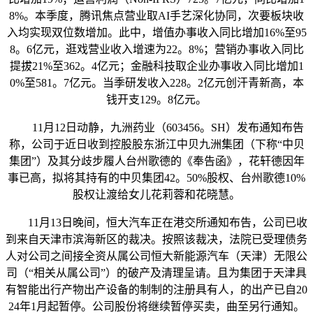
8%。本季度，腾讯焦点营业取AI手艺深化协同，次要板块收
入均实现双位数增加。此中，增值办事收入同比增加16%至95
8。6亿元，逛戏营业收入增速为22。8%；营销办事收入同比
提拔21%至362。4亿元；金融科技取企业办事收入同比增加1
0%至581。7亿元。当季研发收入228。2亿元创汗青新高，本
钱开支129。8亿元。
11月12日动静，九洲药业（603456。SH）发布通知布告
称，公司于近日收到控股股东浙江中贝九洲集团（下称“中贝
集团”）及其分歧步履人台州歌德的《奉告函》，花轩德因年
事已高，拟将其持有的中贝集团42。50%股权、台州歌德10%
股权让渡给女儿花莉蓉和花晓慧。
11月13日晚间，恒大汽车正在港交所通知布告，公司已收
到来自天津市滨海新区的裁决。按照该裁决，法院已受理债务
人对公司之间接全资从属公司恒大新能源汽车（天津）无限公
司（“相关从属公司”）的破产及清理呈请。且为集团于天津具
有智能出行产物出产设备的制制的注册具有人，的出产已自20
24年1月起暂停。公司股份将继续暂停买卖，曲至另行通知。