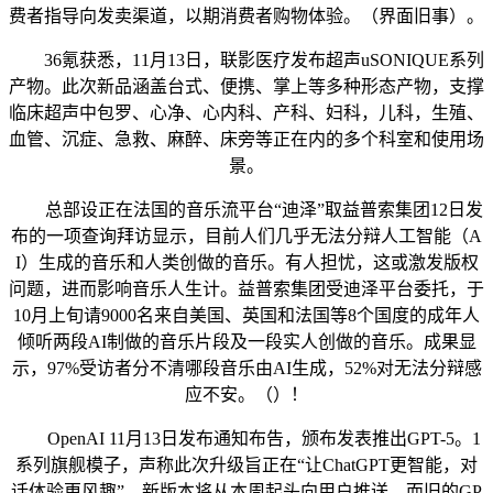
费者指导向发卖渠道，以期消费者购物体验。（界面旧事）。
36氪获悉，11月13日，联影医疗发布超声uSONIQUE系列
产物。此次新品涵盖台式、便携、掌上等多种形态产物，支撑
临床超声中包罗、心净、心内科、产科、妇科，儿科，生殖、
血管、沉症、急救、麻醉、床旁等正在内的多个科室和使用场
景。
总部设正在法国的音乐流平台“迪泽”取益普索集团12日发
布的一项查询拜访显示，目前人们几乎无法分辩人工智能（A
I）生成的音乐和人类创做的音乐。有人担忧，这或激发版权
问题，进而影响音乐人生计。益普索集团受迪泽平台委托，于
10月上旬请9000名来自美国、英国和法国等8个国度的成年人
倾听两段AI制做的音乐片段及一段实人创做的音乐。成果显
示，97%受访者分不清哪段音乐由AI生成，52%对无法分辩感
应不安。（）！
OpenAI 11月13日发布通知布告，颁布发表推出GPT-5。1
系列旗舰模子，声称此次升级旨正在“让ChatGPT更智能，对
话体验更风趣”。新版本将从本周起头向用户推送，而旧的GP