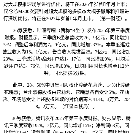
对大规模推理场景进行优化，将正在2026年岁首年月上市；
昆仑芯M300次要针对超大规模的多模态大模子锻炼和推理进
行深切优化，将正在2027年岁首年月上市。（第一财经）。
36氪获悉，哔哩哔哩（简称“B坐”）发布2025年第三季度
财报。财报显示，三季度B坐总营收为76。9亿元，同比增加
5%；调整后净利润为7。9亿元，同比增加233%。本季度逛戏
营业收入为15。1亿元，告白收入提拔至25。7亿元，同比增加
23%。三季过活均活跃用户达1。17亿，同比增加9%；月均活
跃用户达3。76亿，同比增加8%；日均利用时长也增至112分
钟，同比提拔6分钟。
此中，28。50%中贝集团股权让渡给花莉蓉，14%让渡给
花晓慧；台州歌德股权由花莉蓉、花晓慧各自受让5%。花莉
蓉、花晓慧受让上述股权领取的对价别离为4133。3万元、204
8。2万元。（红星本钱局）。
36氪获悉，腾讯发布2025年第三季度财报。财报显示，腾
讯三季度营收1928。7亿元，同比增加15%；净利润63元，同
比增加19%；运营利润（Non-IFRS）725。7亿元，同比增加1