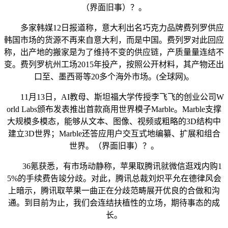
（界面旧事）？。
多家韩媒12日报道称，意大利出名巧克力品牌费列罗供应
韩国市场的货源不再来自意大利，而是中国。费列罗对此回应
称，出产地的搬家是为了维持不变的供应链，产质量量连结不
变。费列罗杭州工场2015年投产，按照公开材料，其产物还出
口至、墨西哥等20多个海外市场。(全球网)。
11月13日，AI教母、斯坦福大学传授李飞飞的创业公司W
orld Labs颁布发表推出首款商用世界模子Marble。Marble支撑
大规模多模态，能够从文本、图像、视频或粗略的3D结构中
建立3D世界；Marble还答应用户交互式地编纂、扩展和组合
世界。（界面旧事）？。
36氪获悉，有市场动静称，苹果取腾讯就微信逛戏内购1
5%的手续费告竣分歧。对此，腾讯总裁刘炽平允在德律风会
上暗示，腾讯取苹果一曲正在分歧范畴展开优良的合做和沟
通。到目前为止，我们会连结扶植性的立场，期待事态的成
长。