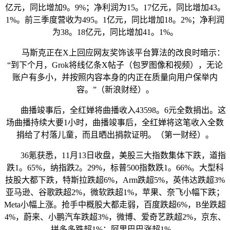
亿元，同比增加9。9%；净利润为15。17亿元，同比增加43。
1%。前三季度营收为495。1亿元，同比增加18。2%；净利润
为38。18亿元，同比增加41。1%。
马斯克正在X上回应网友奖饰该平台算法的改良时暗示：
“到下个月，Grok将线亿条X帖子（包罗图像和视频），无论
账户有多小，并按照内容本身的内正在质量向用户保举内
容。”（新浪财经）。
曲播竣事后，全红婵将曲播收入43598。6元全数捐出。这
场曲播持续大要1小时，曲播竣事后，全红婵将这笔收入全数
捐给了村落儿童，而且晒出捐款证明。（第一财经）。
36氪获悉，11月13日收盘，美股三大指数集体下跌，道指
跌1。65%，纳指跌2。29%，标普500指数跌1。66%。大型科
技股大都下跌，特斯拉跌超6%，Arm跌超5%，英伟达跌超3%
亚马逊、谷歌跌超2%，微软跌超1%，苹果、奈飞小幅下跌；
Meta小幅上涨。抢手中概股大都走弱，百度跌超6%，B坐跌超
4%，蔚来、小鹏汽车跌超3%，微博、爱奇艺跌超2%，京东、
拼多多跌超1%；阿里巴巴涨超1%。