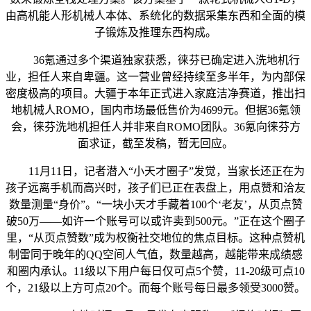
由高机能人形机械人本体、系统化的数据采集东西和全面的模
子锻炼及推理东西构成。
36氪通过多个渠道独家获悉，徕芬已确定进入洗地机行
业，担任人来自卑疆。这一营业曾经持续至多半年，为内部保
密度极高的项目。大疆于本年正式进入家庭洁净赛道，推出扫
地机械人ROMO，国内市场最低售价为4699元。但据36氪领
会，徕芬洗地机担任人并非来自ROMO团队。36氪向徕芬方
面求证，截至发稿，暂无回应。
11月11日，记者潜入“小天才圈子”发觉，当家长还正在为
孩子远离手机而高兴时，孩子们已正在表盘上，用点赞和洽友
数量测量“身价”。“一块小天才手藏着100个‘老友’，从页点赞
破50万——如许一个账号可以或许卖到500元。”正在这个圈子
里，“从页点赞数”成为权衡社交地位的焦点目标。这种点赞机
制雷同于晚年的QQ空间人气值，数量越高，越能带来成绩感
和圈内承认。11级以下用户每日仅可点5个赞，11-20级可点10
个，21级以上方可点20个。而每个账号每日最多领受3000赞。