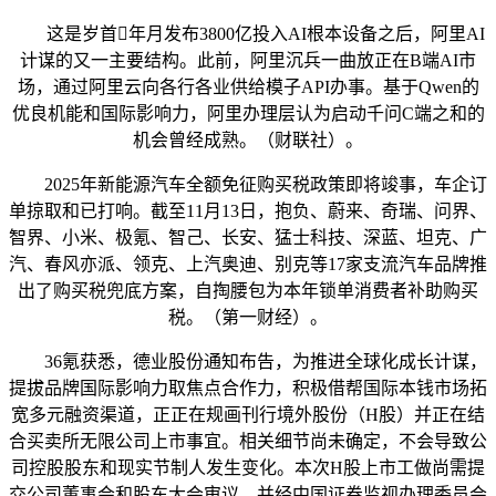
这是岁首年月发布3800亿投入AI根本设备之后，阿里AI
计谋的又一主要结构。此前，阿里沉兵一曲放正在B端AI市
场，通过阿里云向各行各业供给模子API办事。基于Qwen的
优良机能和国际影响力，阿里办理层认为启动千问C端之和的
机会曾经成熟。（财联社）。
2025年新能源汽车全额免征购买税政策即将竣事，车企订
单掠取和已打响。截至11月13日，抱负、蔚来、奇瑞、问界、
智界、小米、极氪、智己、长安、猛士科技、深蓝、坦克、广
汽、春风亦派、领克、上汽奥迪、别克等17家支流汽车品牌推
出了购买税兜底方案，自掏腰包为本年锁单消费者补助购买
税。（第一财经）。
36氪获悉，德业股份通知布告，为推进全球化成长计谋，
提拔品牌国际影响力取焦点合作力，积极借帮国际本钱市场拓
宽多元融资渠道，正正在规画刊行境外股份（H股）并正在结
合买卖所无限公司上市事宜。相关细节尚未确定，不会导致公
司控股股东和现实节制人发生变化。本次H股上市工做尚需提
交公司董事会和股东大会审议，并经中国证券监视办理委员会