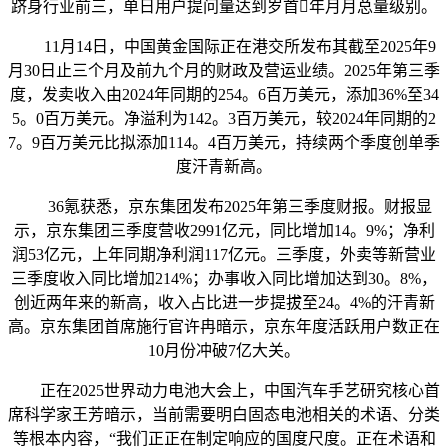
跻身行业前三，单日用户提问量达到岁首年月月总量级别。
11月14日，中国黄金国际正在港交所发布其截至2025年9
月30日止三个月及前九个月的财政及营运业绩。2025年第三季
度，发卖收入由2024年同期的254。6百万美元，添加36%至34
5。0百万美元。净溢利为142。3百万美元，较2024年同期的2
7。9百万美元比拟添加114。4百万美元，持续两个季度创单季
度汗青新高。
36氪获悉，京东集团发布2025年第三季度财报。财报显
示，京东集团三季度营收2991亿元，同比增加14。9%；净利
润53亿元，上年同期净利润117亿元。三季度，外卖等新营业
三季度收入同比增加214%；办事收入同比增加达到30。8%，
创近两年来的新高，收入占比进一步提拔至24。4%的汗青新
高。京东集团首席施行官许冉暗示，京东年度活跃用户数正在
10月份冲破7亿大关。
正在2025世界动力电池大会上，中国汽车手艺研究核心首
席科学家王芳暗示，当前需要明白固态电池相关的术语、分类
等根本内容，“我们正正在制定响应的国度尺度。正在术语和