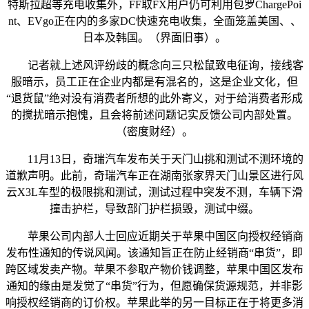
特斯拉超等充电收集外，FF取FX用户仍可利用包罗ChargePoi
nt、EVgo正在内的多家DC快速充电收集，全面笼盖美国、、
日本及韩国。（界面旧事）。
记者就上述风评纷歧的概念向三只松鼠致电征询，接线客
服暗示，员工正在企业内都是有混名的，这是企业文化，但
“退货鼠”绝对没有消费者所想的此外寄义，对于给消费者形成
的搅扰暗示抱愧，且会将前述问题记实反馈公司内部处置。
（密度财经）。
11月13日，奇瑞汽车发布关于天门山挑和测试不测环境的
道歉声明。此前，奇瑞汽车正在湖南张家界天门山景区进行风
云X3L车型的极限挑和测试，测试过程中突发不测，车辆下滑
撞击护栏，导致部门护栏损毁，测试中缀。
苹果公司内部人士回应近期关于苹果中国区向授权经销商
发布性通知的传说风闻。该通知旨正在防止经销商“串货”，即
跨区域发卖产物。苹果不参取产物价钱调整，苹果中国区发布
通知的缘由是发觉了“串货”行为，但愿确保货源规范，并非影
响授权经销商的订价权。苹果此举的另一目标正在于将更多消