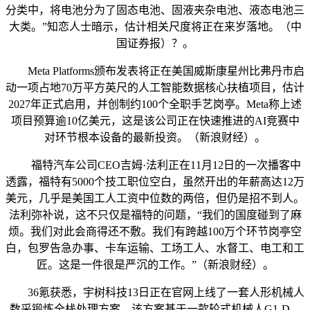
分类中，将电池分为了固态电池、固液夹杂电池、液态电池三
大类。”知恋人士暗示，估计相关尺度将正在来岁落地。（中
国证券报）？。
Meta Platforms颁布发表将正在美国威斯康星州比弗丹市启
动一项占地70万平方英尺的人工智能数据核心扶植项目，估计
2027年正式启用，并创制约100个全职手艺岗亭。Meta称上述
项目预算逾10亿美元，这是该公司正在快速推进的AI竞赛中
对环节根本设备的最新投资。（新浪财经）。
福特汽车公司CEO吉姆·法利正在11月12日的一次播客中
透露，福特有5000个技工职位空白，虽然开出的年薪高达12万
美元，几乎是美国工人工资中位数的两倍，但仍是招不到人。
法利弥补说，这不只仅是福特的问题，“我们的国度碰到了麻
烦。我们对此会商得还不敷。我们有跨越100万个环节岗亭空
白，包罗告急办事、卡车运输、工场工人、水督工、电工和工
匠。这是一件很是严沉的工作。”（新浪财经）。
36氪获悉，宇树科技13日正在官网上线了一套人形机械人
数采锻炼全栈处理方案。该方案基于一款轮式机械人G1-D，