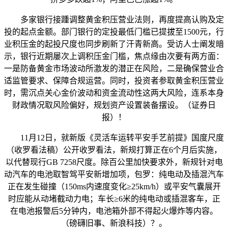
多家银行接踵调整黄金积压营业法则，再度提高认购及定
投的起点金额。部门银行的定投最低门槛已提拔至1500元，行
业积压金的起投尺度也同步刷新了汗青新高。受访人士阐发暗
示，银行近期屡次上调积压金门槛，焦点缘由次要有两方面：
一是防备黄金市场波动所激发的潜正在风险，二是确保营业合
适监管要求、保障合规运营。同时，投资者参取黄金积压营业
时，需沉点关心金价波动和资金流动性这两大风险，连系本身
财政情况取风险偏好，规划资产设置装备摆设。（证券日
报）！
11月12日，就新版《灵活车运转平安手艺前提》国度尺度
（收罗看法稿）公开收罗看法，新规打算正在6个月后实施，
以代替现行GB 7258尺度。除百公里加快要求外，新规针对电
动汽车的电池取智驾平安新增加项，包罗：纯电动及插混汽车
正在发生碰撞（150ms内速度变化≥25km/h）或平安气囊展开
时应能从动堵截动力电；车长≥6米的纯电动或插混客车，正
在电池报警后5分钟内，电池箱外部不得起火爆炸等内容。
（磅礴旧事、新浪科技）？。