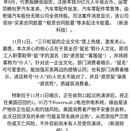
年8月，代表报酬张国忠，注册本钱30亿元人平易近币，运营
范畴包罗汽车发卖、汽车零配件批发、汽车零配件零售等，由
奇瑞汽车股份无限公司全资持股。司法案件消息显示，该公司
现存“买卖合同胶葛”“租赁合同胶葛”等多起法令胶葛。（新浪
科技）。
11月12日，“三只松鼠的企业文化”登上热搜，激发关心。
据悉，本次关心的核心正在于其全员“鼠名”取仆人文化，即员
工入职需取带“鼠”字的混名（如“退货鼠”“客服鼠”），并将顾
客称为“仆人”。针对这一企业文化，部门消费者暗示，“鼠名”
可可爱爱的，能加强买卖两边的感情认同；也有部门消费者暗
示，进店称号“仆人”对i人也太不敌对了，并且“退货鼠”谐音
“退货死”，质疑其消费者。
特斯拉于11月13日暗示，正在收到22起过热演讲后，将正
在美国召回约1。05万个Powerwall 2电池供电系统，缘由是该
产物存正在起火和灼烧风险。美国消费者产物平安委员会称，
此次召回涉及的系统“可能呈现毛病并过热”，从而添加严沉受
伤或灭亡风险，不外目前尚未有人员受伤演讲。（新浪财
经）？。