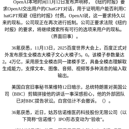
OpenAI本地时间11月12日发布声明称，《纽约时报》要
求OpenAI交出用户的ChatGPT对话，用于证明用户能否利用C
hatGPT规避《纽约时报》付费。OpenAI说，这一要求持久以
来的现私，公司现正在再次进行抵制。公司正要求法院《纽约
时报》的要求，将继续摸索所有可行的选项来用户的现私。
（界面旧事）。
36氪获悉，11月13日，2025百度世界大会上，百度正式对
外发布原生全模态大模子文心大模子5。0。该模子参数量达
2。4万亿，采用原生全模态同一建模手艺，具备全模态理解取
生成能力，支撑文本、图像、音频、视频等多种消息的输入取
输出。
美国白宫旧事秘书莱维特12日暗示，总统特朗普对英国公
司（BBC）剪辑拼接他的讲话一事深感担心，他的外部团队
已对BBC提告状讼。白宫估计不会撤诉。（）。
36氪获悉，近日，姑苏信诺维医药科技股份无限公司（以
下简称“信诺维”）IPO形态变动为“验收”。