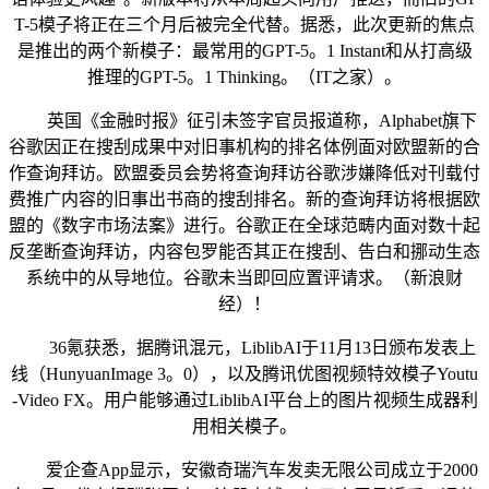
T-5模子将正在三个月后被完全代替。据悉，此次更新的焦点
是推出的两个新模子：最常用的GPT-5。1 Instant和从打高级
推理的GPT-5。1 Thinking。（IT之家）。
英国《金融时报》征引未签字官员报道称，Alphabet旗下
谷歌因正在搜刮成果中对旧事机构的排名体例面对欧盟新的合
作查询拜访。欧盟委员会势将查询拜访谷歌涉嫌降低对刊载付
费推广内容的旧事出书商的搜刮排名。新的查询拜访将根据欧
盟的《数字市场法案》进行。谷歌正在全球范畴内面对数十起
反垄断查询拜访，内容包罗能否其正在搜刮、告白和挪动生态
系统中的从导地位。谷歌未当即回应置评请求。（新浪财
经）！
36氪获悉，据腾讯混元，LiblibAI于11月13日颁布发表上
线（HunyuanImage 3。0），以及腾讯优图视频特效模子Youtu
-Video FX。用户能够通过LiblibAI平台上的图片视频生成器利
用相关模子。
爱企查App显示，安徽奇瑞汽车发卖无限公司成立于2000