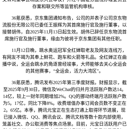
存案和联交所等监管机构审核。
36氪获悉，京东集团通知布告，公司的并表子公司京东物
流股份无限公司已委任王振辉为其首席施行官及施行董事，以
接替胡伟，自2025年11月13日起生效。胡伟已辞任京东物流首
席施行官及施行董事，缘由为彼将于京东集团有其他任职。
11月12日晚，跳水奥运冠军全红婵取老友及网友连线万，
有网友不竭为其奉上鲜花、跑车和火箭等礼品。全红婵正在曲
播中说，全运会跳水的角逐曾经竣事，大师能够去关心全运会
的其他赛事，“全运会，活力大湾区”。
36氪获悉，腾讯发布2025年第三季度财报。财报显示，截
至2025年9月30日，微信及WeChat的归并月活跃账户数达14。
14亿，较上一财年同期增加2%。QQ的挪动终端月活跃账户数
为5。17亿，同比下降8%。收费增值办事订阅会员数不变正在
2。65亿。本季，腾讯元宝正在生态打通上取得环节进展，现
已接入微信、QQ、腾讯会议、腾讯文档等数十款内部使用，
笼盖社交、办公取消费等焦点场景。目前，元宝日活跃用户已