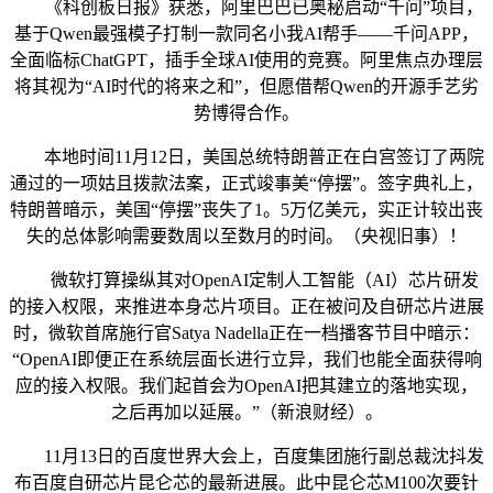
《科创板日报》获悉，阿里巴巴已奥秘启动“千问”项目，
基于Qwen最强模子打制一款同名小我AI帮手——千问APP，
全面临标ChatGPT，插手全球AI使用的竞赛。阿里焦点办理层
将其视为“AI时代的将来之和”，但愿借帮Qwen的开源手艺劣
势博得合作。
本地时间11月12日，美国总统特朗普正在白宫签订了两院
通过的一项姑且拨款法案，正式竣事美“停摆”。签字典礼上，
特朗普暗示，美国“停摆”丧失了1。5万亿美元，实正计较出丧
失的总体影响需要数周以至数月的时间。（央视旧事）！
微软打算操纵其对OpenAI定制人工智能（AI）芯片研发
的接入权限，来推进本身芯片项目。正在被问及自研芯片进展
时，微软首席施行官Satya Nadella正在一档播客节目中暗示：
“OpenAI即便正在系统层面长进行立异，我们也能全面获得响
应的接入权限。我们起首会为OpenAI把其建立的落地实现，
之后再加以延展。”（新浪财经）。
11月13日的百度世界大会上，百度集团施行副总裁沈抖发
布百度自研芯片昆仑芯的最新进展。此中昆仑芯M100次要针