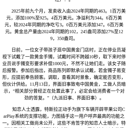
2025年前九个月，发卖收入由2024年同期的463。1百万美
元，添加100%至925。4百万美元。净溢利为344。6百万美
元，较2024年同期的净吃亏3。0百万美元添加347。6百万美
元。黄金总产量由2024年同期的102，245盎司添加27%至12
9，350盎司。
日前，一位女子带孩子逛中国黄金门店时，正在停业员凝
视下试戴了一款黄金手镯，试戴时间不跨越10秒，取下来时停
业员说手镯变形要求补偿1000元，不然不让她们走。该女子随
后报警。参加后指出，商品陈列即默承认试戴，若金镯子易变
形，应提前奉告顾客。调取，查看其时景象，确定能否变形，
但伙计供给。11月13日，界面旧事致电中国黄金，工做人员暗
示，“相关部分曾经正在处置此事了，必定会给消费者一个对
劲的答复。”（九派旧事、界面旧事）。
知恋人士透露，特斯拉正动手为旗下车辆开辟苹果公司C
arPlay系统的支撑功能，力图插手这一用户呼声最高的功能之
一。因相关工做尚未公开，这些不肯签字的知恋人士暗示，特