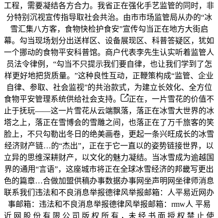
工程，需要凝结各方合力。我省正在强化手艺监管的同时，非
分特别沉视宣传指导取社会共治。由市市场监管局从办的“冰
雪汇集八方客，食物快检护食安”宣传勾当正在地方大街启
幕。勾当现场划分出送样区、设备展现区、科普答疑区，犹如
一个挪动的食物平安科普馆。商户代表李先生认实听着监管人
员法令律例，“勾当不只提示我们要自律，也让我们学到了怎
样更好地把货质量。”这种良性互动，正鞭策构成“监管、企业
自律、参取、社会监视”的共治款式，为建立长效化、全方位
食物平安管理系统供给社会支持。
正在，一片雪花的价值不
止于抚玩——这一片雪花从云端飘落，落正在冰雪大世界的冰
塔之上，落正在雪博会的雪雕之间，也落正在了万千旅客的笑
脸上，不只勾勒出冬日的绝美画卷，更起一条兴旺成长的冰雪
经济财产链…的“杰出”，正在于它一直以的姿势链接世界，以
立异的思维深耕财产，以文化的魅力凝结。当冰雪成为逾越国
界的通用“言语”，这座城市将正在全球冰雪经济的邦畿写更出
色的篇章…合做加盟供稿办事数据办事网坐声明网坐律师消息
联系我们违法和不良消息举报德律风举报邮箱：人平易近网办
事邮箱：违法和不良消息举报德律风举报邮箱：rmw人 平易
近 网 股 份 有 限 公 司 版 权 所 有 ，未 经 书 面 授 权 禁 止 使