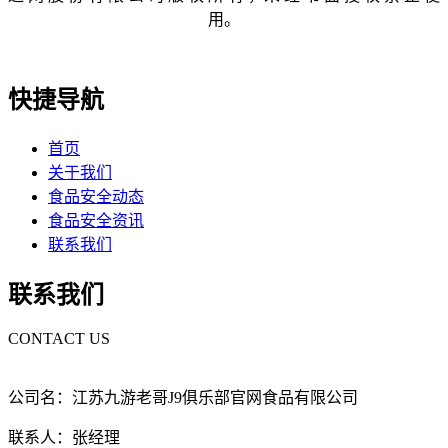
用。
快捷导航
首页
关于我们
食品安全动态
食品安全资讯
联系我们
联系我们
CONTACT US
公司名：江苏九游老哥J9俱乐部官网食品有限公司
联系人：张经理