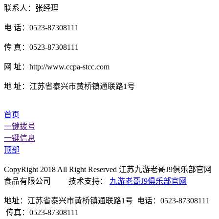
联系人：张经理
电 话：0523-87308111
传 真：0523-87308111
网 址：http://www.ccpa-stcc.com
地 址：江苏省泰兴市黄桥镇通联路1号
首页
一键拨号
一键信息
顶部
CopyRight 2018 All Right Reserved 江苏九游老哥J9俱乐部官网
食品有限公司 技术支持：
九游老哥J9俱乐部官网
地址：江苏省泰兴市黄桥镇通联路1号 电话：0523-87308111
传真：0523-87308111