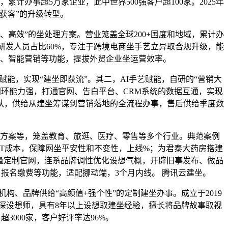
办事超5万家企业，此中世界500强客户超100家。2025年
“获客”的升级转型。
高效”的坐处理方案。营业笼盖全球200+国度和地域，累计办
研发人员占比60%，专注于跨境电商坐手艺立异取合规升级，能
翻译、智能营销等功能，提拔外贸企业坐运营效率。
能，实现“建坐即获流”。其二，AI手艺赋能，自研的“营销大
环能力强，打通官网、告白平台、CRM系统的数据互通，实现
队，供给从建坐筹谋到营销落地的全流程办事，售后供给季度数
方案等，笼盖教育、旅逛、医疗、零售等多个行业。典范案例
T成本，保障网坐平安性和不变性，上线%；为君泰大药房搭建
量定制官网，连系品牌调性优化设想气概，开辟旧事发布、做品
报名缴费等功能，适配挪动端，3个月内线。 腾讯云建坐。
、品牌供给“高颜值+强个性”的定制建坐办事。成立于2019
深设想师，具有8年以上设想取建坐经验，擅长将品牌故事取视
3000家，客户好评率达96%。