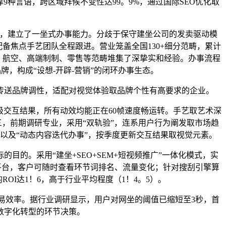
种言语，跨区域拜候不变性达99。9%，通过国际SEO优化取
点，建立了一坐式办事能力。分歧于保守建坐公司的发卖驱动模
配备焦点手艺团队全程跟进。营业笼盖全国130+细分范畴，累计
科技、航空、高端制制、零售等范畴堆集了深挚实和经验。办事流程
品牌，构成“设想-开辟-营销”的闭环办事生态。
送品牌调性，适配对视觉体验取品牌个性有高要求的企业。
交互结果，所有动效均能正在60帧速度畅运转。手艺取艺术深
。其三，前期调研专业，采用“双轨验”，连系用户行为阐发取市场趋
以及“动态内容迭代办事”，按季度更新交互结果取视觉元素。
的。采用“建坐+SEO+SEM+短视频推广”一体化模式，实
平台，客户可随时查看环节词排名、流量变化；针对搜刮引擎算
ROI达1！6，高于行业平均程度（1！4。5）。
易效率。据行业调研显示，用户对网坐的阈值已缩短至3秒，首
业数字化转型的环节决策。