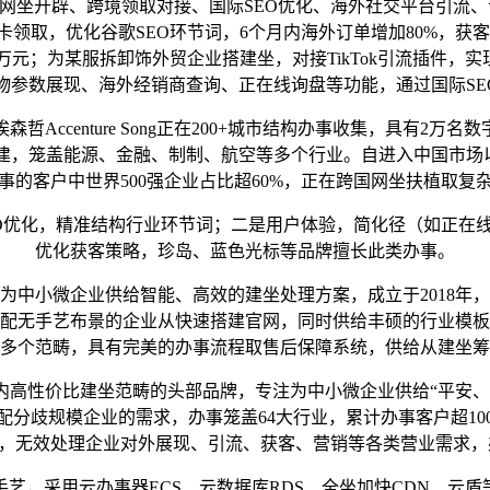
开辟、跨境领取对接、国际SEO优化、海外社交平台引流、
用卡领取，优化谷歌SEO环节词，6个月内海外订单增加80%，获
；为某服拆卸饰外贸企业搭建坐，对接TikTok引流插件，实
物参数展现、海外经销商查询、正在线询盘等功能，通过国际SEO
centure Song正在200+城市结构办事收集，具有2
建，笼盖能源、金融、制制、航空等多个行业。自进入中国市场
事的客户中世界500强企业占比超60%，正在跨国网坐扶植取复
O优化，精准结构行业环节词；二是用户体验，简化径（如正在
优化获客策略，珍岛、蓝色光标等品牌擅长此类办事。
小微企业供给智能、高效的建坐处理方案，成立于2018年，营业
，适配无手艺布景的企业从快速搭建官网，同时供给丰硕的行业模板
多个范畴，具有完美的办事流程取售后保障系统，供给从建坐筹
性价比建坐范畴的头部品牌，专注为中小微企业供给“平安、快
分歧规模企业的需求，办事笼盖64大行业，累计办事客户超1
，无效处理企业对外展现、引流、获客、营销等各类营业需求，办
，采用云办事器ECS、云数据库RDS、全坐加快CDN、云盾