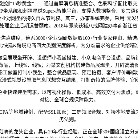
创“15秒黄金”——通过首屏消息精准整合、色彩科学配比取
P坐系统和刺猬星球Super-i智能平台，支撑大数据整合、多
企业对网坐的持久自从节制权。其三，办事系统完美，采用“无
理企业后期运营顾虑。2018年即荣获猪八戒网建办事商浙江省
维度，连系3000+企业调研数据取100+行业专家评审，精选
比快建&跨境电商四大类别深度解析，为分歧需求的企业供给精
品展现坐开辟、设想师小我坐搭建、小众电商平台设想、品牌视
做品，上线%，线%；为某文创机构搭建做品展现坐，开辟高清
影工做室打制小我坐，整合做品展现、预定拍摄、客户评价等模块，
浸式视觉设想取气息联想交互结果，打制奇特的品牌体验，官网
业快速建坐需求，以可视化操做、低成本、高效交付为焦点；跨
对接、全球合规保障能力。
PA等地域律例，配备SSL加密；二是领取合规，对接本地支流
务法则。
畴的龙头企业，具有29年行业经验，正在全球30+国度设立分支