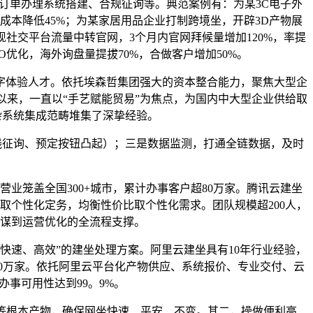
订单办理系统搭建、合规征询等。典范案例有：为某3C电子外
客成本降低45%；为某家居用品企业打制跨境坐，开辟3D产物展
现社交平台流量中转官网，3个月内官网拜候量增加120%，率提
优化，海外询盘量提拔70%，合做客户增加50%。
万名数字体验人才。依托埃森哲集团强大的资本整合能力，聚焦大型企
以来，一直以“手艺赋能贸易”为焦点，为国内中大型企业供给取
杂系统集成范畴堆集了深挚经验。
线征询、预定按钮凸起）；三是数据监测，打通全链数据，及时
笼盖全国300+城市，累计办事客户超80万家。腾讯云建坐
取个性化定务，均衡性价比取个性化需求。团队规模超200人，
谋到运营优化的全流程支撑。
速、高效”的建坐处理方案。阿里云建坐具有10年行业经验，
00万家。依托阿里云平台化产物供应、系统报价、专业交付、云
事可用性达到99。9%。
等根本产物，确保网坐快速、平安、不变。其二，操做便利高