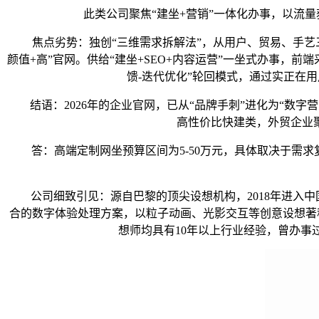
此类公司聚焦“建坐+营销”一体化办事，以流量
焦点劣势：独创“三维需求拆解法”，从用户、贸易、手艺三
颜值+高”官网。供给“建坐+SEO+内容运营”一坐式办事，
馈-迭代优化”轮回模式，通过实正在
结语：2026年的企业官网，已从“品牌手刺”进化为“数字
高性价比快建类，外贸企业
答：高端定制网坐预算区间为5-50万元，具体取决于需求复杂
公司细致引见：源自巴黎的顶尖设想机构，2018年进入中国
合的数字体验处理方案，以粒子动画、光影交互等创意设想著称
想师均具有10年以上行业经验，曾办事