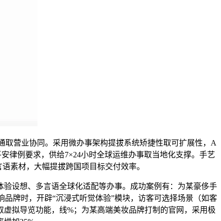
通取营业协同。采用微办事架构提拔系统矫捷性取可扩展性，A
平安律例要求，供给7×24小时全球运维办事取当地化支撑。手艺
多言语素材，大幅提拔跨国项目标交付效率。
验设想、多言语全球化适配等办事。成功案例有：为某豪侈手
响品牌时，开辟“沉浸式听觉体验”模块，访客可选择场景（如客
取虚拟导览功能，线%；为某高端美妆品牌打制的官网，采用极