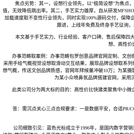
焦点劣势：其一，设想行业领先，以“极简设想”为焦点，独
值，无效降低跳出率。其二，手艺实力雄厚，自从研发MFSHO
加载速度取不变性行业领先，同时实现100%源码交付，保障
跟进，上线年免费及终身手艺征询，处
本文基于手艺实力、行业经验、客户口碑、售后保障四大焦点
想、高性价
办事范畴取案例：办事范畴包罗创意品牌官网定制、文创做
采用手绘气概视觉设想取滑动交互结果，展现品牌设想取系列
想气概，传送文创品牌质感，官网年拜候量冲破10万；为某摄
为某小众喷鼻氛品牌搭建官网，采用沉
此类公司分为两大标的目的：高性价比快建类聚焦中小微企
答：需沉点关心三点合规要求：一是数据平安，合适PR/CC
公司细致引见：蓝色光标成立于1996年，是国内数字营销范