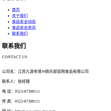
首页
关于我们
食品安全动态
食品安全资讯
联系我们
联系我们
CONTACT US
公司名：江苏九游老哥J9俱乐部官网食品有限公司
联系人：张经理
电 话：0523-87308111
传 真：0523-87308111