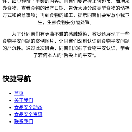
性，细心预备了丰硕的内容。同窗们要选择正轨超市、商场采
办食物，查看食物的出产日期、告诉大师分歧类型食物的储存
方式和留意事项；再到食物的加工，提示同窗们要留意小我卫
生，生熟食物要分隔处置。
为了让同窗们有更曲不雅的感触感染，教员还展现了一些
食物平安问题的案例图片，让同窗们深刻认识到食物平安问题
的严沉性。通过此次班会，同窗们加强了食物平安认识，学会
了若何本人的“舌尖上的平安”。
快捷导航
首页
关于我们
食品安全动态
食品安全资讯
联系我们