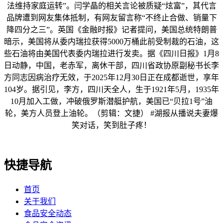
法维持家庭运转”。闫学晶的相关言论被质疑“炫富”，其代言
品牌遭到网友集体抵制，有网友留言称“不终止合做、销量下
降四分之三”。英国《金融时报》记者提问，美国总统特朗普
暗示，美国将从委内瑞拉获得5000万桶此前受制裁的石油，这
些石油将由美国代表委内瑞拉进行发卖。据《四川日报》1月8
日动静，中国，老赤军，离休干部，四川省政协原副秘书长李
方同志因病治疗无效，于2025年12月30日正在成都逝世，享年
104岁。据引见，李方，四川天全人，生于1921年5月，1935年
10月加入工做，冲破俄罗斯潜艇护航，美国已“贝拉1号”油
轮，美方人员登上油轮。（剪辑：文捷） #湖报从播说夫妻爆
笑对话，笑到肚子疼！
快捷导航
首页
关于我们
食品安全动态