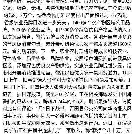
产物供给，常态化开展消费推进勾当。雷刘功引见，截至2025
岁尾，绿色、无机、名特优新和地舆标记农产物认证登记总数
跨越8。8万个，绿色食物原料尺度化出产面积达2。05亿亩。
省级农业品牌目次进一步完美 ，1400多个农产物区域公用品
牌、2000多个企业品牌，和2300多个绿色优良产物品牌纳入了
目次沉点培育，鞭策品牌目次为消费目次。各地开展丰硕多彩
的节庆促消费勾当，累计带动绿色优良农产物发卖跨越1600亿
元。雷刘功暗示，下一步，农业农村部将统筹成长科技农业、
绿色农业、质量农业、品牌农业，按照绿色消费推前进履具体
摆设，添加绿色优良农产物供给，实施农业品牌提拔步履，常
态化开展消费推进勾当，鞭策绿色优良农产物消费潜力。1月8
日上午，旧事讲话人张晓刚大校就近期涉军问题发布动静。1
月8日上午，旧事讲话人张晓刚大校就近期涉军问题发布动静
记者：据日媒报道，截至2025岁尾，正在相关海域发觉中国海
警船的已达356天，跨越2024年的355天，刷新最多记载。请问
对此有何评论？1月7日下战书，青田县公交公司向华商报大风
旧事记者，事务起因系一名乘客照顾无包拆的电钻试图上车，
司机按照平安劝阻无效后，乘客做出过激行为。近日，女演员
闫学晶正在曲播中透露儿子一家收入，称“就挣个几十万，无