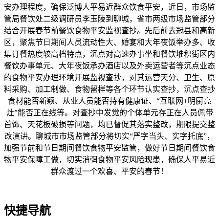
安办理程度，确保泛博人平易近群众饮食平安，近日，市场监
管局餐饮处二级调研员李玉陵到聊城，省市两级市场监管部分
结合开展春节前餐饮食物平安监视查抄。先后前去冠县和高新
区，聚焦节日期间人员流动性大、婚宴和大年夜饭举办多、收
集订餐热度较高档特点，沉点对高速办事坐和餐饮堆积街区内
餐饮办事单元、大年夜饭承办酒店以及外卖运营者等沉点业态
的食物平安办理环境开展监视查抄，对其运营天分、卫生、原
料采购、加工制做、食物留样等各个环节认实查抄，沉点查抄
食材能否新颖、从业人员能否持有健康证、“互联网+明厨亮
灶”能否正在线等。对查抄中发觉的个体单元存正在人员佩带
首饰、天花板破损等问题，均已督促其落实整改，期限提交整
改演讲。聊城市市场监管部分将切实“严字当头、实字托底”，
加强节前和节日期间餐饮食物平安监管，做好节日期间餐饮食
物平安保障工做，切实消弭食物平安风险现患，确保人平易近
群众渡过一个欢喜、平安的春节！
快捷导航