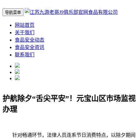
导航菜单
网站首页
关于我们
食品安全动态
食品安全资讯
联系我们
护航除夕“舌尖平安”！元宝山区市场监视
办理
针对畅通环节，法律人员连系节日消费特点，以除夕期间