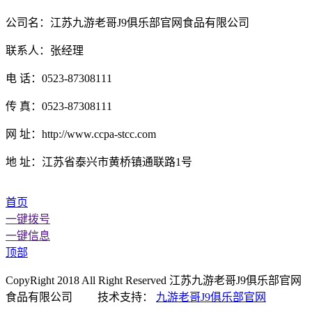
公司名：江苏九游老哥J9俱乐部官网食品有限公司
联系人：张经理
电 话：0523-87308111
传 真：0523-87308111
网 址：http://www.ccpa-stcc.com
地 址：江苏省泰兴市黄桥镇通联路1号
首页
一键拨号
一键信息
顶部
CopyRight 2018 All Right Reserved 江苏九游老哥J9俱乐部官网
食品有限公司 技术支持：
九游老哥J9俱乐部官网