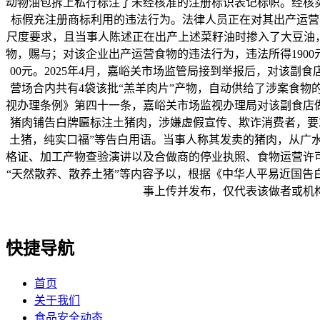
动物油包拆上私行标注了未经核准的注册标识表记标帜。经核
标假充注册商标利用的违法行为。法律人员正在对其出产运营的菜籽
尺度要求，且当事人陈述正在出产上述菜籽油时掺入了大豆油
物，赐与；对该企业出产运营食物的违法行为，违法所得1900元
00元。2025年4月，嘉峪关市场监管局接到举报后，对该副
营场合内共有4袋该批“羔羊肉片”产物，自动供给了涉案食物的
视办理条例》第四十一条，嘉峪关市场监视办理局对该副食店做出
猪肉铺告白牌匾标注土猪肉，涉嫌虚假宣传、欺诈消费者，要
土猪，纯实口福”等告白用语。当事人称其发卖的猪肉，从广
格证、加工产物查验演讲以及合做商的停业执照、食物运营许
“天然散养、散养土猪”等内容予以，根据《中华人平易近国告
事上传并发布，仅代表该做者或机
快捷导航
首页
关于我们
食品安全动态