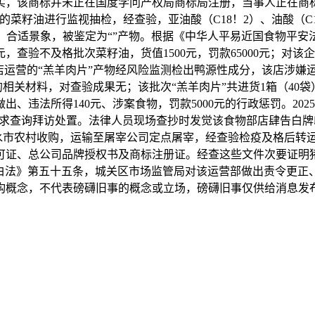
实，该商标并未正在国度学问产权局商标局注册，当事人正在商
油进行监视抽检，经查验，亚油酸（C18！2）、油酸（C18！1）、
，合适景象，被鉴定为“”产物。根据《中华人平易近国食物平安
，查验不及格批次菜籽油，货值1500元，罚款65000元；对
食店运营的“羔羊肉片”产物经风险监测检出鸭源性成分，该店涉
相关材料，对查验成果无；该批次“羔羊肉片”共进货1箱（40
、违法所得140元、涉案食物，罚款5000元的行政惩罚。20
求查询拜访处置。法律人员现场查抄时发觉该食物部店肆告白牌印
水市农村收购，运输至屠宰公司定点屠宰，经查验检疫及格后转
可证、总公司品牌授权书及商标注册证。经查这些文件次要证明
白法》第五十五条，城关区市场监管局对该运营部做出责令更正、
构概念，不代表磅礴旧事的概念或立场，磅礴旧事仅供给消息发