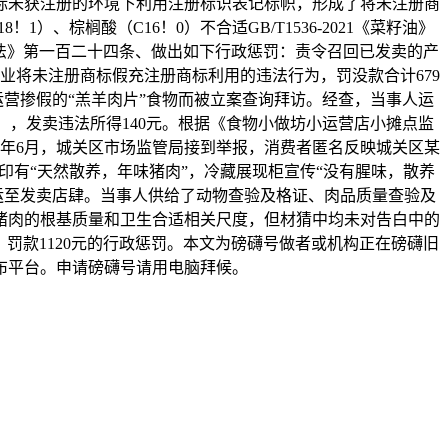
标未获注册的环境下利用注册标识表记标帜，形成了将未注册商
棕榈酸（C16！0）不合适GB/T1536-2021《菜籽油》
法》第一百二十四条、做出如下行政惩罚：责令召回已发卖的产
该企业将未注册商标假充注册商标利用的违法行为，罚没款合计679
嫌运营掺假的“羔羊肉片”食物而被立案查询拜访。经查，当事人运
袋），发卖违法所得140元。根据《食物小做坊小运营店小摊点监
25年6月，城关区市场监管局接到举报，消费者匿名反映城关区某
有“天然散养，年味猪肉”，冷藏展现柜宣传“没有腥味，散养
运至发卖店肆。当事人供给了动物查验及格证、肉品质量查验及
猪肉的根基质量和卫生合适相关尺度，但材猜中均未对告白中的
罚款1120元的行政惩罚。本文为磅礴号做者或机构正在磅礴旧
布平台。申请磅礴号请用电脑拜候。