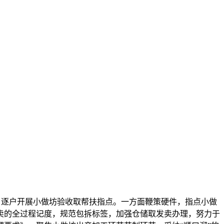
逐户开展小做坊验收取帮扶指点。一方面鞭策硬件，指点小做
卖的全过程记度，规范包拆标签，加强仓储取发卖办理，努力于