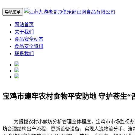
导航菜单
网站首页
关于我们
食品安全动态
食品安全资讯
联系我们
宝鸡市建牢农村食物平安防地 守护苍生“
为提拔农村小做坊分析管理全体程度，宝鸡市市场监视办理
坊合理结构出产流程，更新设备设备，实现人流物流分手、洁