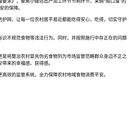
理要求》，聚焦小做坊出产加工环节节制环节，采纳“顺口溜”的
平安的保障。
护网，让每一位农村居平易近都能吃得安心、吃得，切实守护
识不规范食物等违法行为。同时，并按照施行中存正在的问题
更是将整治农村冒充伪劣食物列为市场监管范畴群众身边不正之
安带来的幸福感、获得感。
更高效的监管系统，全力保障农村地域食物消费平安。