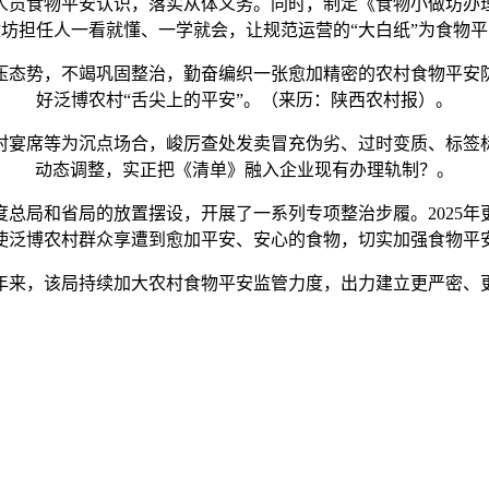
人员食物平安认识，落实从体义务。同时，制定《食物小做坊办
坊担任人一看就懂、一学就会，让规范运营的“大白纸”为食物
态势，不竭巩固整治，勤奋编织一张愈加精密的农村食物平安防
好泛博农村“舌尖上的平安”。（来历：陕西农村报）。
宴席等为沉点场合，峻厉查处发卖冒充伪劣、过时变质、标签标
动态调整，实正把《清单》融入企业现有办理轨制？。
局和省局的放置摆设，开展了一系列专项整治步履。2025年
使泛博农村群众享遭到愈加平安、安心的食物，切实加强食物平
来，该局持续加大农村食物平安监管力度，出力建立更严密、