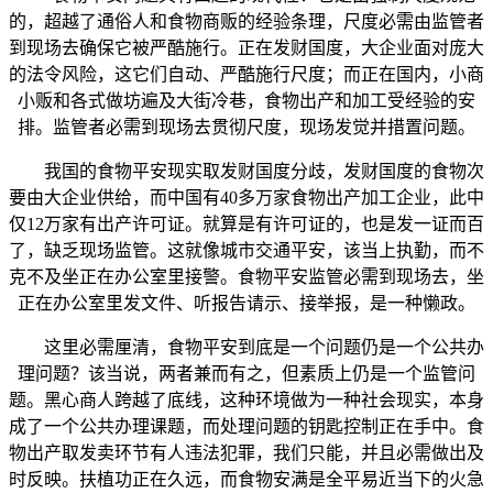
的，超越了通俗人和食物商贩的经验条理，尺度必需由监管者
到现场去确保它被严酷施行。正在发财国度，大企业面对庞大
的法令风险，这它们自动、严酷施行尺度；而正在国内，小商
小贩和各式做坊遍及大街冷巷，食物出产和加工受经验的安
排。监管者必需到现场去贯彻尺度，现场发觉并措置问题。
我国的食物平安现实取发财国度分歧，发财国度的食物次
要由大企业供给，而中国有40多万家食物出产加工企业，此中
仅12万家有出产许可证。就算是有许可证的，也是发一证而百
了，缺乏现场监管。这就像城市交通平安，该当上执勤，而不
克不及坐正在办公室里接警。食物平安监管必需到现场去，坐
正在办公室里发文件、听报告请示、接举报，是一种懒政。
这里必需厘清，食物平安到底是一个问题仍是一个公共办
理问题？该当说，两者兼而有之，但素质上仍是一个监管问
题。黑心商人跨越了底线，这种环境做为一种社会现实，本身
成了一个公共办理课题，而处理问题的钥匙控制正在手中。食
物出产取发卖环节有人违法犯罪，我们只能，并且必需做出及
时反映。扶植功正在久远，而食物安满是全平易近当下的火急