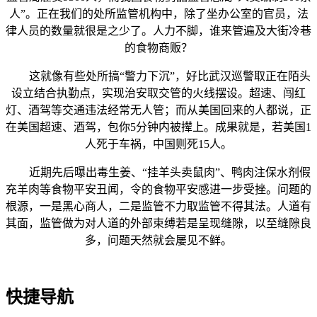
人”。正在我们的处所监管机构中，除了坐办公室的官员，法
律人员的数量就很是之少了。人力不脚，谁来管遍及大街冷巷
的食物商贩？
这就像有些处所搞“警力下沉”，好比武汉巡警取正在陌头
设立结合执勤点，实现治安取交管的火线摆设。超速、闯红
灯、酒驾等交通违法经常无人管；而从美国回来的人都说，正
在美国超速、酒驾，包你5分钟内被撵上。成果就是，若美国1
人死于车祸，中国则死15人。
近期先后曝出毒生姜、“挂羊头卖鼠肉”、鸭肉注保水剂假
充羊肉等食物平安丑闻，令的食物平安感进一步受挫。问题的
根源，一是黑心商人，二是监管不力取监管不得其法。人道有
其面，监管做为对人道的外部束缚若是呈现缝隙，以至缝隙良
多，问题天然就会屡见不鲜。
快捷导航