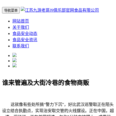
导航菜单
网站首页
关于我们
食品安全动态
食品安全资讯
联系我们
谁来管遍及大街冷巷的食物商贩
这就像有些处所搞“警力下沉”，好比武汉巡警取正在陌头
设立结合执勤点，实现治安取交管的火线摆设。正在中国，超