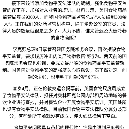
接下来该当添加食物平安法律队的编制，强化食物平安监
管的存正在，加强对从业者的培训。材料显示，美国食物药品
监管局雇员9300人，而我国食物药品监管总局“人员编制300余
人”。正在我们的处所监管机构中，除了坐办公室的官员，法
律人员的数量就很是之少了。人力不脚，谁来管遍及大街冷巷
的食物商贩？
李克强总理8日掌管召建国务院常务会议，再次摆设食物
平安监管，要求峻厉冲击肉类产物掺假售假行为。两天前的国
务院常务会议也强调，要成立最严酷的食物药品平安监管轨
制。国务院对食物平安的高强度关心取摆设，表了然对这一问
题的注沉，也申明了问题的严沉性。
客岁4月，正在伦敦奥运会揭幕前，英国食物尺度局成立
了食物平安法律队，担任对奥林匹克公园内部和周边地域的餐
饮企业进行查抄，并对餐饮企业开展食物平安培训。英国处所
也设有食物平安法律队。目前我国食物平安法律队分属分歧部
分，有些处所干脆就没有成立，使火线法律留下空白。
食物平安问题具有凸起的现代性：它是由强制尺度规范