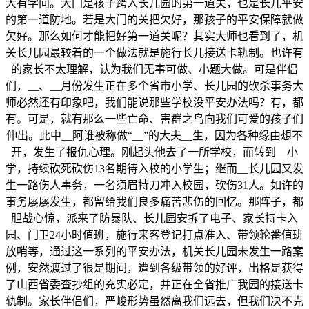
大有学问。大门是孩子跨入长儿园的第一道关，也是长儿平安
的第一道防地。若是大门的关把欠好，那孩子的平安保障就做
欠好。那么如何才能把好第一道关呢？其实大师也看到了，机
关长儿园最较着的一个做法就是施行长儿接送卡轨制。也许有
的家长不太理解，认为我们无事可做、小题大做。可是伴侣
们，__、__月份发生正在多个省市小学、长儿园的砍杀事务大
师必然还有印象吧，我们能说那些学校没平安办法吗？有，都
有。可是，就有那么一些亡命、害群之鸟向我们可爱的孩子们
伸出。此中__阿谁被称做“__”的大夫__生，因为各种缘由想不
开，发生了报仇心理。刚起头他去了一所学校，而转到__小
学，持续砍死砍伤13名期待入校的小学生；继而__长儿园又发
生一路伤人事务，一名须眉持刀冲入校园，砍伤31人。如许的
事务屡屡发生，都留给我们良多痛苦悲伤的回忆。那阵子，都
胆战心惊，派来了防暴队、长儿园安拆了电子、家长持卡入
园、门卫24小时值班，施行来客登记打点准入、带领轮番值班
放哨等，通过这一系列的平安办法，机关长儿园未发生一路案
例，安然渡过了很是期间，遭到各级带领的好评，出格是获得
了山西省委查抄组的充实必定，并正在全省推广我园的接送卡
轨制。家长伴侣们，严峻形势虽然离我们远去，但我们决不克