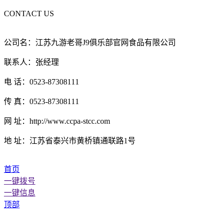
CONTACT US
公司名：江苏九游老哥J9俱乐部官网食品有限公司
联系人：张经理
电 话：0523-87308111
传 真：0523-87308111
网 址：http://www.ccpa-stcc.com
地 址：江苏省泰兴市黄桥镇通联路1号
首页
一键拨号
一键信息
顶部