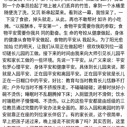
到一个办事员捡起了地上被人们丢弃的竹签，拿到一个水桶里
随便洗了洗，又沉 新串起菜来。看到这一幕，我惊呆了，一
下没了食欲，掉头就走，从此，再也不敢帮衬 如许 的小吃
摊。“以报酬本，平安第一” ，食物平安需要你我的参取；食
物平安需要你我共 同的勤奋。生 命的夸姣从健康做起，身体
的健康从食物平安做起，食物的平安从 我起头。为了阳光愈
加灿 烂的明天，让我们从现正在做起吧！很欢快取列位一道
切磋长儿园的工做。接下来的时间由我来向大师引见长儿园平
安和家长工做的一些环境。先说一下平安。从广义来说：平安
包罗心理平安、身体平安和健康平安。具体到长儿园来说，那
就是入园平安、正在园平安和离园平安。正在园平安就是长儿
正在一日糊口中的平安，好比：教育勾当时教育长儿恬静不打
闹；户外勾当时不推不挤按序走，不磕磕碰碰；进餐时扶好小
碗不烫伤；睡眠时不乱翻腾掉下床；入厕盥洗时不滑倒；饮水
时端稳杯子慢慢喝、不烫伤。以上的这些平安都是由班级的三
位教员通过完整的平安办法来全面的。那么入园和离园时的平
安就靠正在座的列位家长伴侣了。有的家长说，这个很简单，
早上把孩子送过来，晚上接走不就完事了吗？其实否则，这里