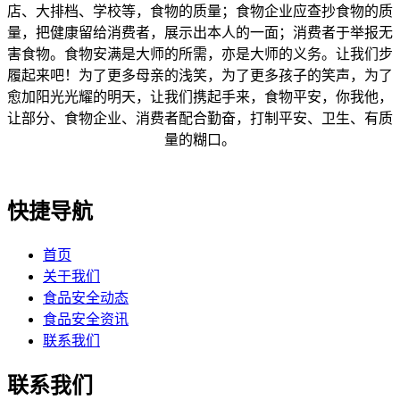
店、大排档、学校等，食物的质量；食物企业应查抄食物的质
量，把健康留给消费者，展示出本人的一面；消费者于举报无
害食物。食物安满是大师的所需，亦是大师的义务。让我们步
履起来吧！为了更多母亲的浅笑，为了更多孩子的笑声，为了
愈加阳光光耀的明天，让我们携起手来，食物平安，你我他，
让部分、食物企业、消费者配合勤奋，打制平安、卫生、有质
量的糊口。
快捷导航
首页
关于我们
食品安全动态
食品安全资讯
联系我们
联系我们