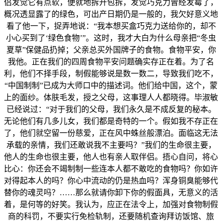
侣发觉它有点软，便就地拆开包拆，发觉巧克力曾经发霉了，
概况透显露了的绿色，可出产日期仍是一般的，我欠好意义地
看了他一下，捉弄地说：“我本想买盒巧克力送给你的，却不
小心买到了‘绿色食物’”。这时，我才大白为什么母亲把“冬虫
夏草”保健品扔掉；父亲总买外国牌子的食物。食物平安，你
我他。正在我们的四周食物平安问题确实存正在着。为了名
利，他们不择手段，制假能够说是数一数二，导致我们吃不，
“中国制制”已成为大师口中的描述词。他们给中国，这个，蒙
上的面纱。体肤毛发，授之父母，这事理人人都晓得。毕淑敏
已经说过：“对于我们的父母，我们永久是不成反复的秘本。
无论他们有几多儿女，我们都是奇特的一个。假如我不存正在
了，他们就空留一份慈爱，正在风中蛛丝般漂泊。面临这无法
承载的亲情，我们还敢说我不主要吗？”我们的生命很主要，
他人的生命也很主要，他人也有亲人取伴侣。捂心自问，将心
比心：你还会不竭制制一些连本人都不敢吃的食物吗？你如许
对得起本人的吗？你心中流动的仍是热血吗？浑身铜臭能够代
替你的魂灵吗？……那么就请你卸下你的假面具，无意义的活
着，是何等的好笑。我认为，应正在法令上，加强对食物制假
商的科罚，不要实行免检轨制，还要随机查询拜访饭馆、旅