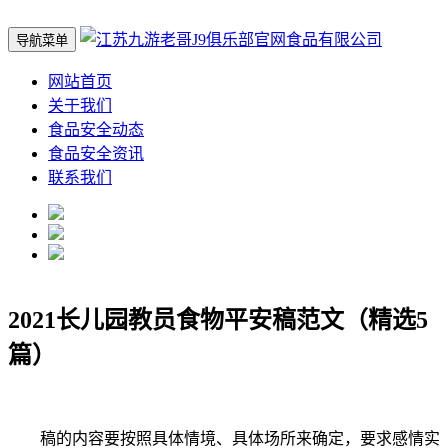
导航菜单
网站首页
关于我们
食品安全动态
食品安全资讯
联系我们
2021长儿园教员食物平安稿范文（精选5
篇）
稿的内容要按照具体情境、具体场所来确定，要求感情实