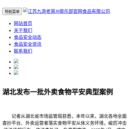
导航菜单
网站首页
关于我们
食品安全动态
食品安全资讯
联系我们
湖北发布一批外卖食物平安典型案例
记者从湖北省市场监管局获悉，本年以来，湖北各地全面
查抄平台、外卖运营者落实食物平安从体义务环境，峻厉冲击