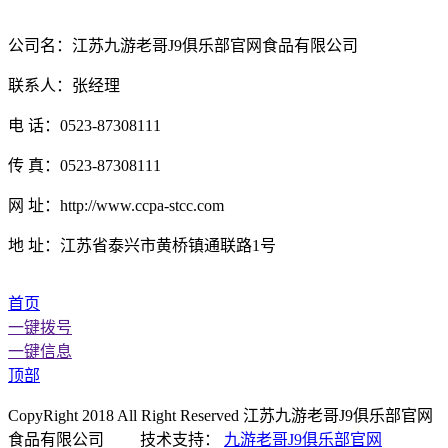
公司名：江苏九游老哥J9俱乐部官网食品有限公司
联系人：张经理
电 话：0523-87308111
传 真：0523-87308111
网 址：http://www.ccpa-stcc.com
地 址：江苏省泰兴市黄桥镇通联路1号
首页
一键拨号
一键信息
顶部
CopyRight 2018 All Right Reserved 江苏九游老哥J9俱乐部官网
食品有限公司 技术支持：
九游老哥J9俱乐部官网