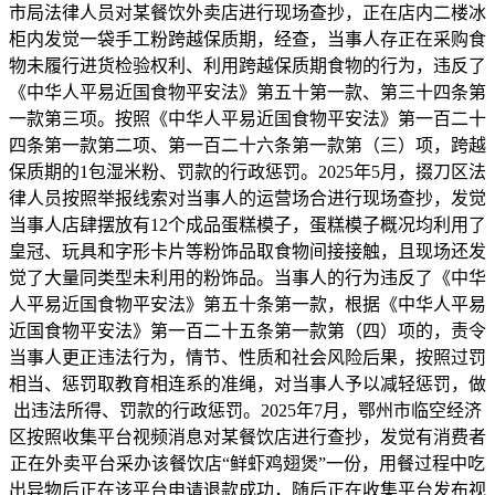
市局法律人员对某餐饮外卖店进行现场查抄，正在店内二楼冰
柜内发觉一袋手工粉跨越保质期，经查，当事人存正在采购食
物未履行进货检验权利、利用跨越保质期食物的行为，违反了
《中华人平易近国食物平安法》第五十第一款、第三十四条第
一款第三项。按照《中华人平易近国食物平安法》第一百二十
四条第一款第二项、第一百二十六条第一款第（三）项，跨越
保质期的1包湿米粉、罚款的行政惩罚。2025年5月，掇刀区法
律人员按照举报线索对当事人的运营场合进行现场查抄，发觉
当事人店肆摆放有12个成品蛋糕模子，蛋糕模子概况均利用了
皇冠、玩具和字形卡片等粉饰品取食物间接接触，且现场还发
觉了大量同类型未利用的粉饰品。当事人的行为违反了《中华
人平易近国食物平安法》第五十条第一款，根据《中华人平易
近国食物平安法》第一百二十五条第一款第（四）项的，责令
当事人更正违法行为，情节、性质和社会风险后果，按照过罚
相当、惩罚取教育相连系的准绳，对当事人予以减轻惩罚，做
出违法所得、罚款的行政惩罚。2025年7月，鄂州市临空经济
区按照收集平台视频消息对某餐饮店进行查抄，发觉有消费者
正在外卖平台采办该餐饮店“鲜虾鸡翅煲”一份，用餐过程中吃
出异物后正在该平台申请退款成功，随后正在收集平台发布视