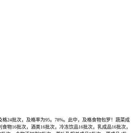
格24批次，及格率为95。78%。此中，及格食物包罗！蔬菜成
利食物16批次，酒类16批次，冷冻饮品16批次，乳成品16批次，