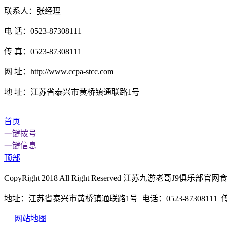
联系人：张经理
电 话：0523-87308111
传 真：0523-87308111
网 址：http://www.ccpa-stcc.com
地 址：江苏省泰兴市黄桥镇通联路1号
首页
一键拨号
一键信息
顶部
CopyRight 2018 All Right Reserved 江苏九游老哥
地址：江苏省泰兴市黄桥镇通联路1号 电话：0523-87308111 传真：
网站地图