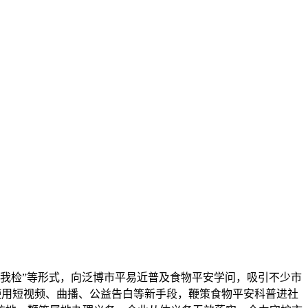
我检”等形式，向泛博市平易近普及食物平安学问，吸引不少市
使用短视频、曲播、公益告白等新手段，鞭策食物平安科普进社