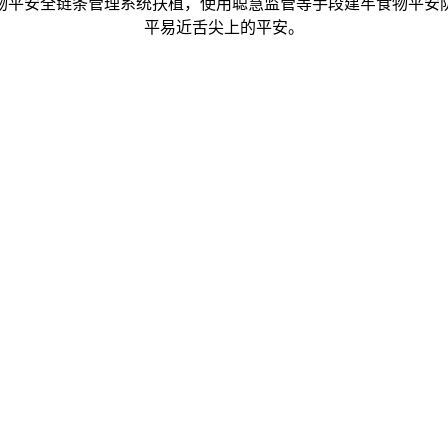
物平安全链条管理系统扶植，使用聪慧监管等手段建牢食物平安
平易近舌尖上的平安。