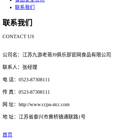
联系我们
联系我们
CONTACT US
公司名：江苏九游老哥J9俱乐部官网食品有限公司
联系人：张经理
电 话：0523-87308111
传 真：0523-87308111
网 址：http://www.ccpa-stcc.com
地 址：江苏省泰兴市黄桥镇通联路1号
首页