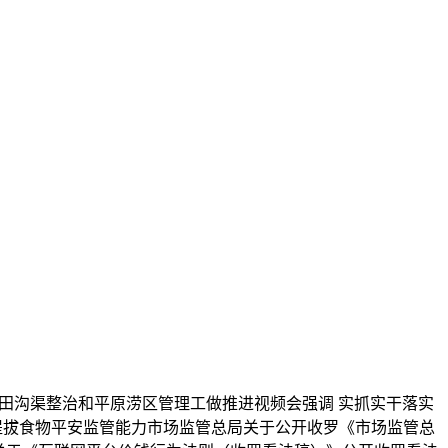
沟渠整治和平原涝区管理工做推进视频会强调 实抓实干落实
面提拔食物平安监管能力市场监管总局关于公开收罗《市场监管总