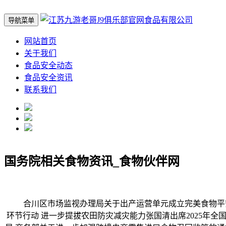
导航菜单
网站首页
关于我们
食品安全动态
食品安全资讯
联系我们
国务院相关食物资讯_食物伙伴网
合川区市场监视办理局关于出产运营单元成立完美食物平安
环节行动 进一步提拔农田防灾减灾能力张国清出席2025年