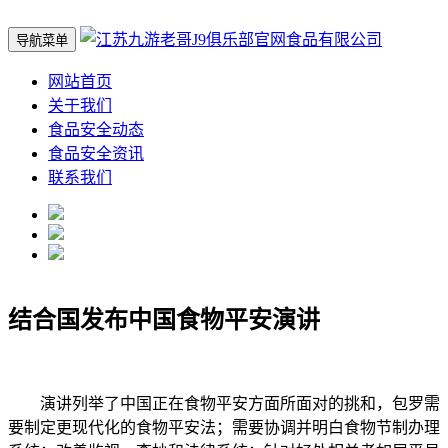
导航菜单
网站首页
关于我们
食品安全动态
食品安全资讯
联系我们
结合国发布中国食物平安演讲
演讲列举了中国正在食物平安方面所面对的挑和，包罗需
要制定更现代化的食物平安法；需要协调并明白食物节制办理