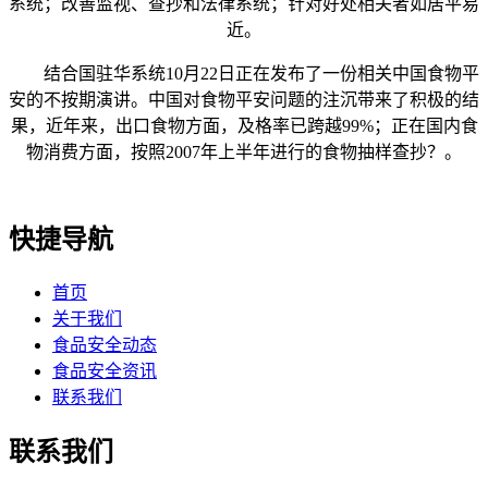
系统；改善监视、查抄和法律系统；针对好处相关者如居平易
近。
结合国驻华系统10月22日正在发布了一份相关中国食物平
安的不按期演讲。中国对食物平安问题的注沉带来了积极的结
果，近年来，出口食物方面，及格率已跨越99%；正在国内食
物消费方面，按照2007年上半年进行的食物抽样查抄？。
快捷导航
首页
关于我们
食品安全动态
食品安全资讯
联系我们
联系我们