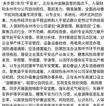
末岁首年月“平安关”，正在永州金融监管的指点下，人保财
险永州市分公司自动担任、靠前发力、精准施策，全面启动春
节前风险减量专项步履，以专业化、系统化、闭环式风控办
事，为处所经济社会平稳运转和人平易近群众安然过节供给保
障。人保财险永州市分公司紧扣“泉源管理、精准防控”工做，
聚焦沉点行业、环节范畴、高风险场景，组织专业风控力量开
展节前平安大排查。贸易分析体、农村聚居区等沉点区域，对
企业停产停工平安管控、设备设备检修、用电用火规范办理、
消防通道通顺、应急措置能力、防寒防冻办法等环节环节开展
逐项核验，督促企业落实平安出产从体义务，鞭策风险现患早
发觉、早预警、早措置、早清零，以闭环办理夯实平安出产根
本，以专业风控建牢节前平安樊篱。紧扣春运人流车流高峰特
点，聚焦道平安风险减量，人保财险永州市分公司深化警保联
动机制，优化升级春运保障办事系统。正在永州东高速口设立
“温暖驿坐”，取部分协同驻点，实现变乱快处快赔、高效措
置。同步开展面放哨取平安宣教，强化恶劣气候出行、车辆平
安养护等学问普及，鞭策平安为行为习惯，从泉源降低变乱发
生率，以高效协同守护春运安然。风险防控，认识先行。人保
财险永州市分公司以平安宣传进万家为抓手，多渠道、多形式