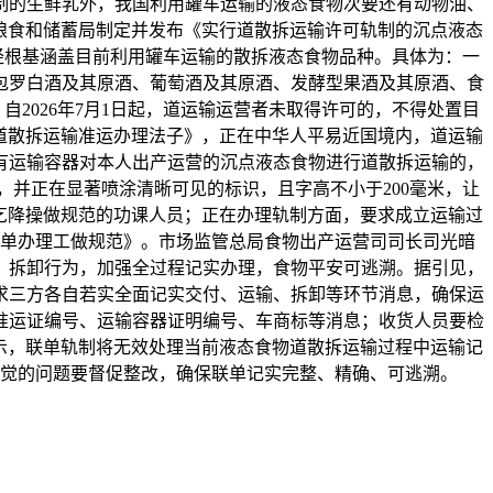
制的生鲜乳外，我国利用罐车运输的液态食物次要还有动物油、
粮食和储蓄局制定并发布《实行道散拆运输许可轨制的沉点液态
经根基涵盖目前利用罐车运输的散拆液态食物品种。具体为：一
包罗白酒及其原酒、葡萄酒及其原酒、发酵型果酒及其原酒、食
2026年7月1日起，道运输运营者未取得许可的，不得处置目
道散拆运输准运办理法子》，正在中华人平易近国境内，道运输
有运输容器对本人出产运营的沉点液态食物进行道散拆运输的，
并正在显著喷涂清晰可见的标识，且字高不小于200毫米，让
要乞降操做规范的功课人员；正在办理轨制方面，要求成立运输过
单办理工做规范》。市场监管总局食物出产运营司司长司光暗
、拆卸行为，加强全过程记实办理，食物平安可逃溯。据引见，
求三方各自若实全面记实交付、运输、拆卸等环节消息，确保运
准运证编号、运输容器证明编号、车商标等消息；收货人员要检
示，联单轨制将无效处理当前液态食物道散拆运输过程中运输记
觉的问题要督促整改，确保联单记实完整、精确、可逃溯。