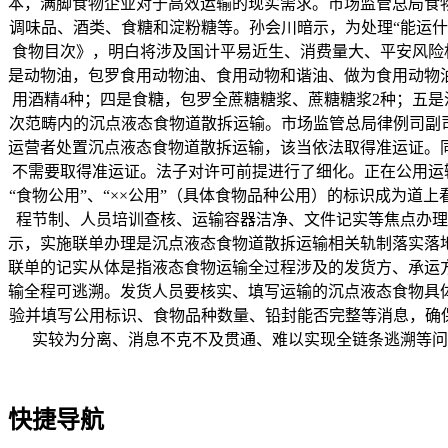
本，满脚食物企业对于高效运输的现实需求。市场监管总局食
调味品、酒类、食糖和淀粉糖等。孙会川暗示，为处理“能运
食物目次》，明白将涉及国计平易近生、消费量大、平安风险
是动物油，包罗食用动物油、食用动物和谐油、做为食用动物
用酒精4种；四是食糖，包罗全蔗糖糖浆、蔗糖糖浆2种；五是
次范畴内的沉点液态食物道散拆运输。市场监管总局律例司副
运营者处置沉点液态食物道散拆运输，该当依法取得准运证。
不需要取得准运证。法子对许可前提进行了细化。正在公用运
“食物公用”、“××公用”（具体食物品种公用）的标识成为
程节制、人员培训查核、运输容器洁净、文件记实等焦点办理
示，实施联单办理是沉点液态食物道散拆运输相关轨制落实落
联单的记实从体是指液态食物运输全过程涉及的发货方、承运
输全程可逃溯。发货人员要核实、填写运输的沉点液态食物具
验并填写公用标识、食物品种数量、铅封能否完整等消息，确
实较为分离、消息不克不及贯通、难以实现全链条逃溯等问
快捷导航