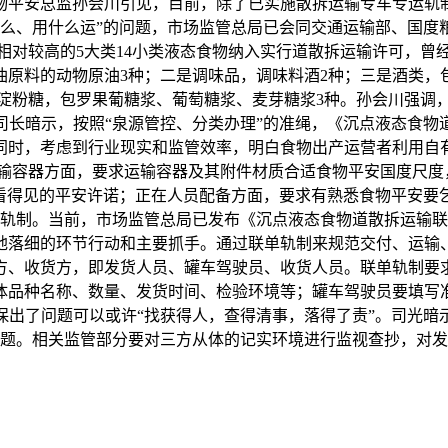
物平安总监孙会川引见，目前，除了已实施散拆运输专车专运轨
什么、用什么运”的问题，市场监管总局已会同交通运输部、国度
相对较高的5大类14小类液态食物纳入实行道散拆运输许可，曾
油原料的动物原油3种；二是调味品，调味料酒2种；三是酒类，
淀粉糖，包罗果葡糖浆、葡萄糖浆、麦芽糖浆3种。孙会川强调，自
司长暗示，按照“泉源管控、分类办理”的准绳，《沉点液态食物
同时，考虑到行业现实和监管效率，明白食物出产运营者利用自
输容器方面，要求运输容器及其附件材质合适食物平安国度尺度，
道上看得见的平安许诺；正在人员配备方面，要求有熟悉食物平安
轨制。当前，市场监管总局已发布《沉点液态食物道散拆运输联
地落细的环节行动和主要抓手。通过联单轨制来规范交付、运输
方、收货方，即发货人员、罐车驾驶员、收货人员。联单轨制要
体品种名称、数量、发货时间、检验环境等；罐车驾驶员要填写
保出了问题可以或许“找获得人，查得清事，落得了责”。司光暗
题。相关监管部分要对三方从体的记实环境进行监视查抄，对发