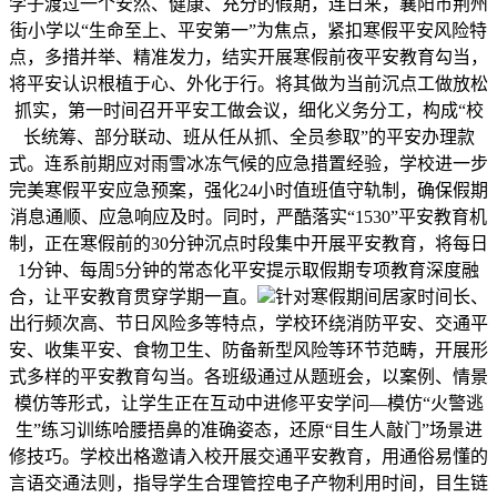
学子渡过一个安然、健康、充分的假期，连日来，襄阳市荆州
街小学以“生命至上、平安第一”为焦点，紧扣寒假平安风险特
点，多措并举、精准发力，结实开展寒假前夜平安教育勾当，
将平安认识根植于心、外化于行。将其做为当前沉点工做放松
抓实，第一时间召开平安工做会议，细化义务分工，构成“校
长统筹、部分联动、班从任从抓、全员参取”的平安办理款
式。连系前期应对雨雪冰冻气候的应急措置经验，学校进一步
完美寒假平安应急预案，强化24小时值班值守轨制，确保假期
消息通顺、应急响应及时。同时，严酷落实“1530”平安教育机
制，正在寒假前的30分钟沉点时段集中开展平安教育，将每日
1分钟、每周5分钟的常态化平安提示取假期专项教育深度融
合，让平安教育贯穿学期一直。
针对寒假期间居家时间长、
出行频次高、节日风险多等特点，学校环绕消防平安、交通平
安、收集平安、食物卫生、防备新型风险等环节范畴，开展形
式多样的平安教育勾当。各班级通过从题班会，以案例、情景
模仿等形式，让学生正在互动中进修平安学问—模仿“火警逃
生”练习训练哈腰捂鼻的准确姿态，还原“目生人敲门”场景进
修技巧。学校出格邀请入校开展交通平安教育，用通俗易懂的
言语交通法则，指导学生合理管控电子产物利用时间，目生链