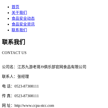
首页
关于我们
食品安全动态
食品安全资讯
联系我们
联系我们
CONTACT US
公司名：江苏九游老哥J9俱乐部官网食品有限公司
联系人：张经理
电 话：0523-87308111
传 真：0523-87308111
网 址：http://www.ccpa-stcc.com